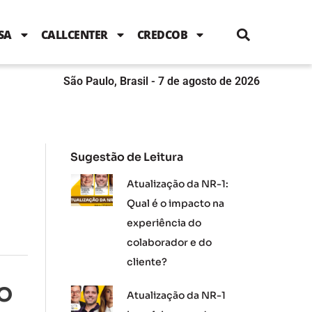
i
c
i
u
n
s
l
e
t
t
k
t
e
b
t
u
e
a
SA
CALLCENTER
CREDCOB
o
e
b
d
g
o
r
e
i
r
k
n
a
m
São Paulo, Brasil - 7 de agosto de 2026
Sugestão de Leitura
Atualização da NR-1:
Qual é o impacto na
experiência do
colaborador e do
cliente?
 O
Atualização da NR-1