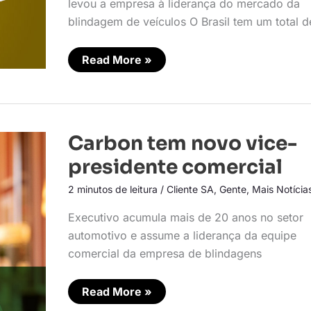
levou a empresa à liderança do mercado da
blindagem de veículos O Brasil tem um total 
Read More »
Carbon
Carbon tem novo vice-
tem
novo
presidente comercial
vice-
presidente
2 minutos de leitura
/
Cliente SA
,
Gente
,
Mais Notícia
comercial
Executivo acumula mais de 20 anos no setor
automotivo e assume a liderança da equipe
comercial da empresa de blindagens
Read More »