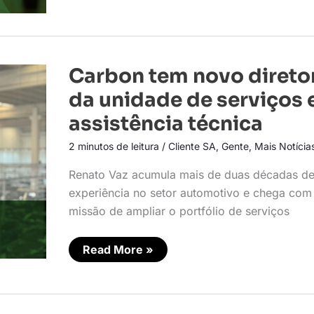
Carbon
Carbon tem novo direto
tem
novo
da unidade de serviços 
diretor
da
assistência técnica
unidade
de
2 minutos de leitura
/
Cliente SA
,
Gente
,
Mais Notícia
serviços
e
assistência
Renato Vaz acumula mais de duas décadas d
técnica
experiência no setor automotivo e chega com
missão de ampliar o portfólio de serviços
Read More »