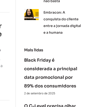
não basta
Embracon: A
conquista do cliente
r
entre a jornada digital
e
e a humana
Mais lidas
s
e
Black Friday é
 a
considerada a principal
data promocional por
89% dos consumidores
2 de setembro de 2025
O C-Level precisa olhar