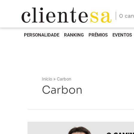
O can
PERSONALIDADE
RANKING
PRÊMIOS
EVENTOS
Início
Carbon
Carbon