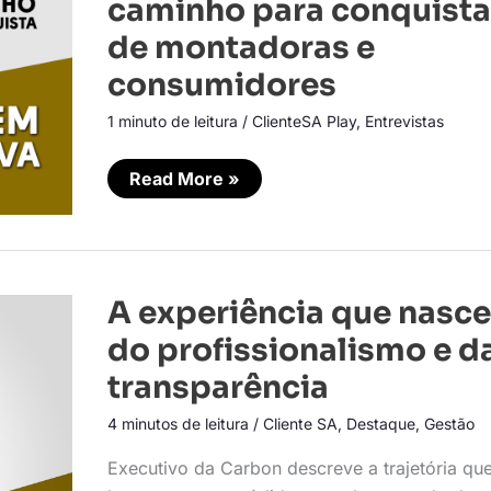
caminho para conquista
caminho
para
de montadoras e
conquista
de
consumidores
montadoras
e
consumidores
1 minuto de leitura
/
ClienteSA Play
,
Entrevistas
Read More »
A
A experiência que nasce
experiência
que
do profissionalismo e d
nasce
do
transparência
profissionalismo
e
4 minutos de leitura
/
Cliente SA
,
Destaque
,
Gestão
da
transparência
Executivo da Carbon descreve a trajetória qu