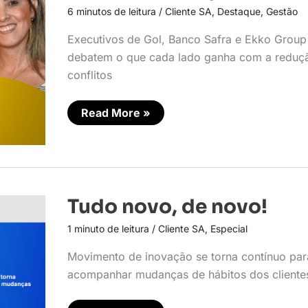
desjudicialização
6 minutos de leitura
/
Cliente SA
,
Destaque
,
Gestão
Executivos de Gol, Banco Safra e Ekko Group
debatem o que cada lado ganha com a reduç
conflitos
Read More »
Tudo
Tudo novo, de novo!
novo,
de
1 minuto de leitura
/
Cliente SA
,
Especial
novo!
Movimento de inovação se torna contínuo par
acompanhar mudanças de hábitos dos cliente