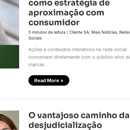
como estratégia de
TikTok
como
aproximação com
estratégia
de
consumidor
aproximação
com
consumidor
5 minutos de leitura
/
Cliente SA
,
Mais Notícias
,
Rede
Sociais
Ações e conteúdos interativos na rede social
conversam diretamente com o público-alvo d
marcas
Read More »
O
O vantajoso caminho da
vantajoso
caminho
desjudicialização
da