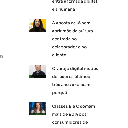
entre a jornada digital
e a humana
A aposta na IA sem
abrir mão da cultura
s
centrada no
colaborador e no
cliente
as
O varejo digital mudou
de fase: os últimos
três anos explicam
porquê
Classes B e C somam
mais de 90% dos
consumidores de