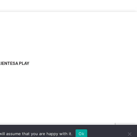
LIENTESA PLAY
ill assume that you are happy with it.
Ok