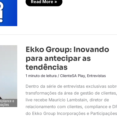
Read More »
Ekko
Ekko Group: Inovando
Group:
Inovando
para antecipar as
para
antecipar
tendências
as
tendências
1 minuto de leitura
/
ClienteSA Play
,
Entrevistas
Dentro da série de entrevistas exclusivas sobr
transformações da área de gestão de clientes,
live recebe Maurício Lambstain, diretor de
relacionamento com clientes, compliance e D
do Ekko Group Incorporações e Participações