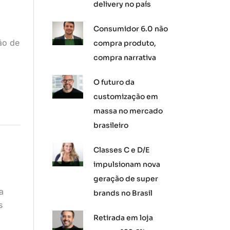
delivery no país
Consumidor 6.0 não
ão de
compra produto,
compra narrativa
O futuro da
customização em
massa no mercado
brasileiro
Classes C e D/E
impulsionam nova
geração de super
a
brands no Brasil
s
Retirada em loja