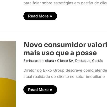
para falar sobre estratégias em gestão de clie
Read More »
Novo
Novo consumidor valor
consumidor
valoriza
mais uso que a posse
mais
uso
5 minutos de leitura
/
Cliente SA
,
Destaque
,
Gestão
que
a
posse
Diretor do Ekko Group descreve como atende
atual realidade do cliente no setor imobiliário
Read More »