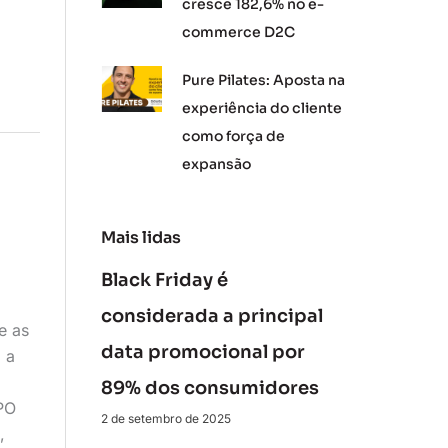
cresce 182,6% no e-
commerce D2C
Pure Pilates: Aposta na
experiência do cliente
como força de
expansão
Mais lidas
Black Friday é
considerada a principal
e as
data promocional por
 a
89% dos consumidores
PO
2 de setembro de 2025
,