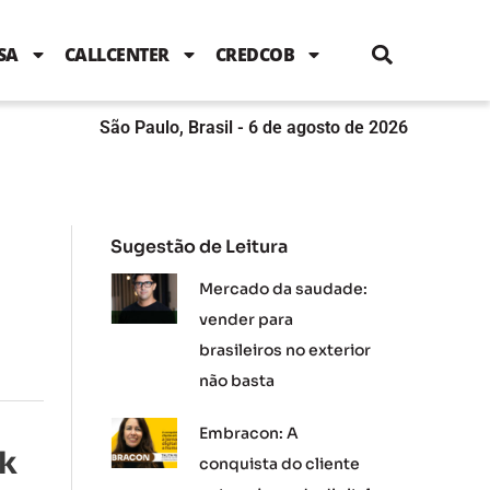
i
c
i
u
n
s
l
e
t
t
k
t
e
b
t
u
e
a
SA
CALLCENTER
CREDCOB
o
e
b
d
g
o
r
e
i
r
k
n
a
m
São Paulo, Brasil - 6 de agosto de 2026
Sugestão de Leitura
Mercado da saudade:
vender para
brasileiros no exterior
não basta
Embracon: A
ok
conquista do cliente