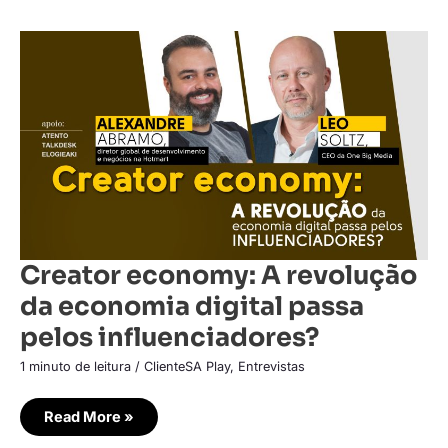
Creator
economy:
A
revolução
da
economia
digital
passa
pelos
influenciadores?
Creator economy: A revolução
da economia digital passa
pelos influenciadores?
1 minuto de leitura
/
ClienteSA Play
,
Entrevistas
Read More »