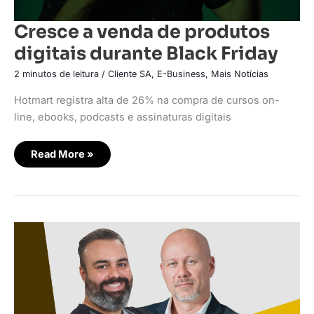
Cresce a venda de produtos
digitais durante Black Friday
2 minutos de leitura
/
Cliente SA
,
E-Business
,
Mais Notícias
Hotmart registra alta de 26% na compra de cursos on-
line, ebooks, podcasts e assinaturas digitais
Read More »
Estamos
atentos
de
fato
à
revolução
da
creator
economy?