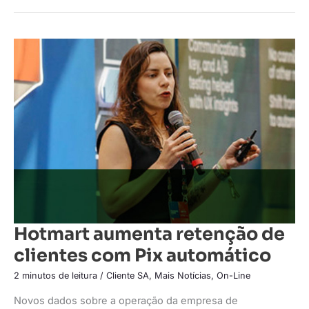
Hotmart
aumenta
retenção
de
clientes
com
Pix
automático
Hotmart aumenta retenção de
clientes com Pix automático
2 minutos de leitura
/
Cliente SA
,
Mais Notícias
,
On-Line
Novos dados sobre a operação da empresa de