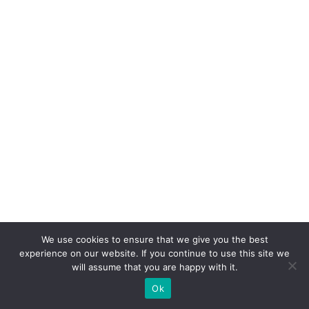
p
a
r
a
b
r
a
si
le
ir
o
s
We use cookies to ensure that we give you the best
n
experience on our website. If you continue to use this site we
will assume that you are happy with it.
o
e
Ok
x