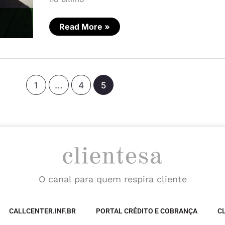
Read More »
1
…
4
5
O canal para quem respira cliente
CALLCENTER.INF.BR
PORTAL CRÉDITO E COBRANÇA
C