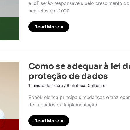
e IoT serão responsáveis pelo crescimento do
negócios em 2020
Read More »
Como
Como se adequar à lei d
se
adequar
proteção de dados
à
lei
1 minuto de leitura
/
Biblioteca
,
Callcenter
de
proteção
de
Ebook elenca principais mudanças e traz exe
dados
de impactos da implementação
Read More »