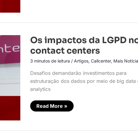
Os
Os impactos da LGPD n
impactos
da
contact centers
LGPD
nos
3 minutos de leitura
/
Artigos
,
Callcenter
,
Mais Notíci
contact
centers
Desafios demandarão investimentos para
estruturação dos dados por meio de big data 
analytics
Read More »