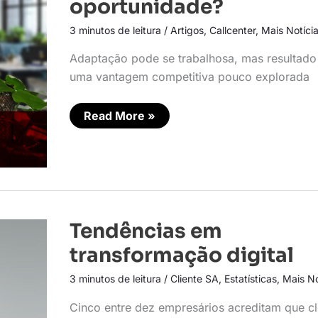
oportunidade?
oportunidade?
3 minutos de leitura
/
Artigos
,
Callcenter
,
Mais Notíci
Adaptação pode se trabalhosa, mas resultado
uma vantagem competitiva pouco explorada
Read More »
Tendências
Tendências em
em
transformação
transformação digital
digital
3 minutos de leitura
/
Cliente SA
,
Estatísticas
,
Mais No
Cinco entre dez empresários acreditam que c