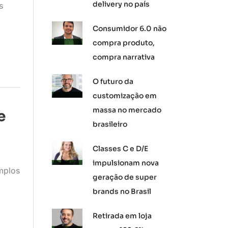
delivery no país
s
Consumidor 6.0 não
compra produto,
compra narrativa
O futuro da
customização em
massa no mercado
e
brasileiro
Classes C e D/E
impulsionam nova
mplos
geração de super
brands no Brasil
Retirada em loja