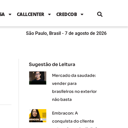
i
c
i
u
n
s
l
e
t
t
k
t
e
b
t
u
e
a
SA
CALLCENTER
CREDCOB
o
e
b
d
g
o
r
e
i
r
k
n
a
m
São Paulo, Brasil - 7 de agosto de 2026
Sugestão de Leitura
Mercado da saudade:
vender para
brasileiros no exterior
não basta
Embracon: A
conquista do cliente