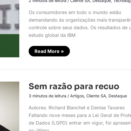
2 minutos de leitura
/
Cliente SA
,
Destaque
,
Tecnolog
Os consumidores em todo o mundo estão
demandando às organizações mais transparên
controle sobre seus dados. Os resultados de
estudo global da IBM
Read More »
Sem
Sem razão para recuo
razão
para
3 minutos de leitura
/
Artigos
,
Cliente SA
,
Destaque
recuo
Autores: Richard Blanchet e Denise Tavares
Faltando nove meses para a Lei Geral de Pro
de Dados (LGPD) entrar em vigor, foi aprese
no último