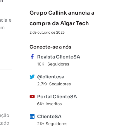
ia
Grupo Callink anuncia a
cia e
compra da Algar Tech
 um
2 de outubro de 2025
Conecte-se a nós
Revista ClienteSA
10K+ Seguidores
@clientesa
2.7K+ Seguidores
Portal ClienteSA
6K+ Inscritos
teção
ClienteSA
ntado
2K+ Seguidores