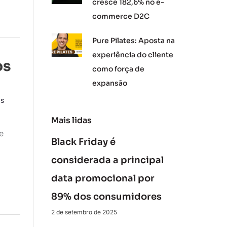
cresce 182,6% no e-
commerce D2C
Pure Pilates: Aposta na
experiência do cliente
os
como força de
expansão
as
Mais lidas
e
Black Friday é
considerada a principal
data promocional por
89% dos consumidores
2 de setembro de 2025