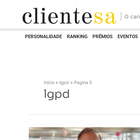
O can
PERSONALIDADE
RANKING
PRÊMIOS
EVENTOS
Início
lgpd
Pagina 5
lgpd