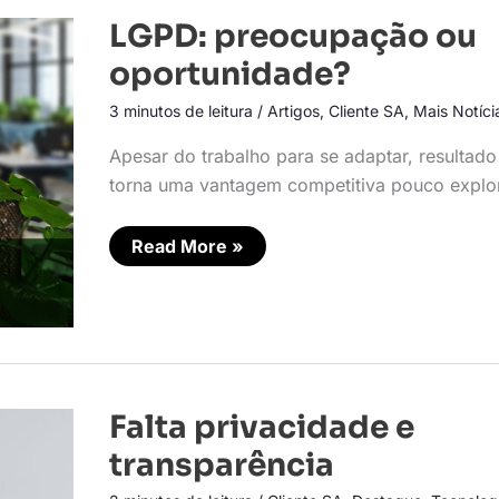
LGPD:
LGPD: preocupação ou
preocupação
ou
oportunidade?
oportunidade?
3 minutos de leitura
/
Artigos
,
Cliente SA
,
Mais Notíci
Apesar do trabalho para se adaptar, resultado
torna uma vantagem competitiva pouco explo
Read More »
Falta
Falta privacidade e
privacidade
e
transparência
transparência