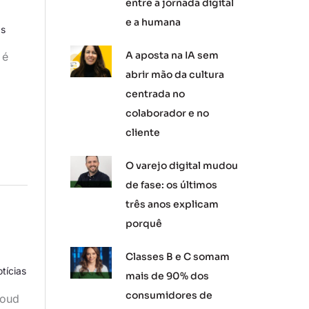
entre a jornada digital
e a humana
as
A aposta na IA sem
 é
abrir mão da cultura
centrada no
colaborador e no
cliente
O varejo digital mudou
de fase: os últimos
três anos explicam
porquê
Classes B e C somam
tícias
mais de 90% dos
consumidores de
loud