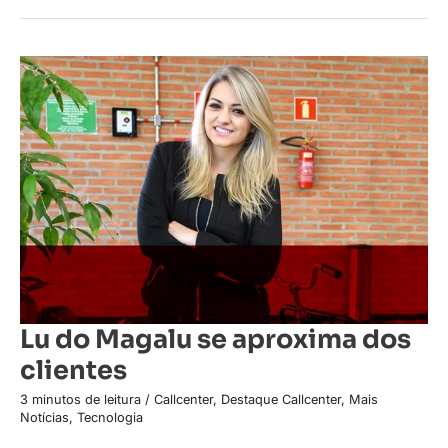
Lu
do
Magalu
se
aproxima
dos
clientes
Lu do Magalu se aproxima dos
clientes
3 minutos de leitura
/
Callcenter
,
Destaque Callcenter
,
Mais
Notícias
,
Tecnologia