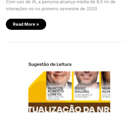
Com uso de IA, a persona alcança média de 8,5 mi de
interações no no primeiro semestre de 2020
Read More »
Sugestão de Leitura
A
t
u
al
iz
a
ç