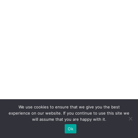
a
d
a
di
gi
ta
l
e
a
h
u
m
We use cookies to ensure that we give you the best
a
experience on our website. If you continue to use this site we
n
will assume that you are happy with it.
a
Ok