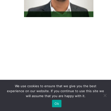
s
u
m
id
o
r
6.
0
n
ã
o
c
We use cookies to ensure that we give you the best
o
experience on our website. If you continue to use this site we
will assume that you are happy with it.
m
Ok
p
ra