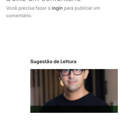
Você precisa fazer o
login
para publicar um
comentário.
Sugestão de Leitura
M
e
r
c
a
d
o
d