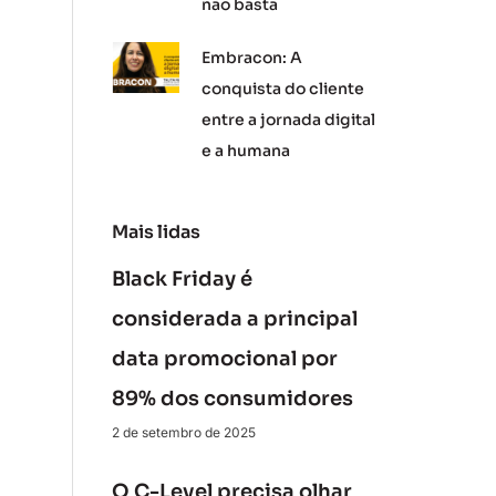
não basta
Embracon: A
conquista do cliente
entre a jornada digital
e a humana
Mais lidas
Black Friday é
considerada a principal
data promocional por
89% dos consumidores
2 de setembro de 2025
O C-Level precisa olhar