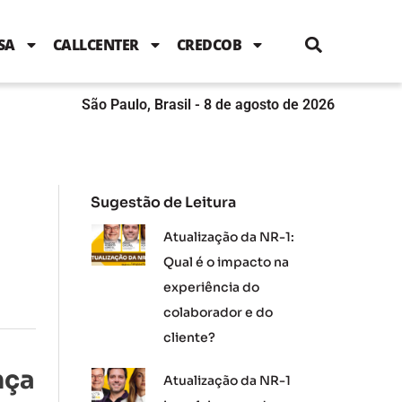
i
c
i
u
n
s
l
e
t
t
k
t
e
b
t
u
e
a
SA
CALLCENTER
CREDCOB
o
e
b
d
g
o
r
e
i
r
k
n
a
m
São Paulo, Brasil - 8 de agosto de 2026
Sugestão de Leitura
Atualização da NR-1:
Qual é o impacto na
experiência do
colaborador e do
cliente?
nça
Atualização da NR-1