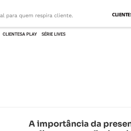
CLIENTE
al para quem respira cliente.
CLIENTESA PLAY
SÉRIE LIVES
A
A importância da prese
importância
da