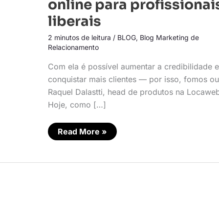
online para profissionai
presença
online
liberais
para
profissionais
2 minutos de leitura
/
BLOG
,
Blog Marketing de
liberais
Relacionamento
Com ela é possível aumentar a credibilidade e
conquistar mais clientes — por isso, fomos ou
Raquel Dalastti, head de produtos na Locawe
Hoje, como […]
Read More »