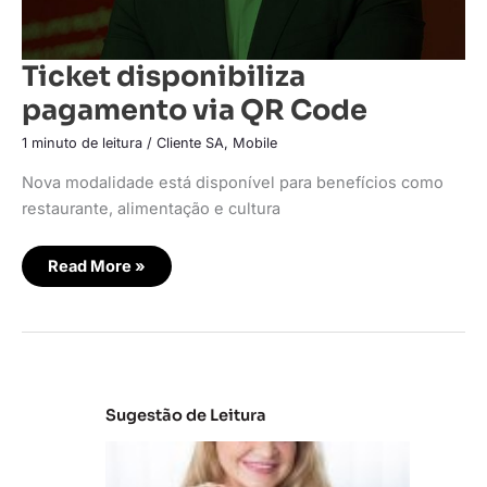
Ticket disponibiliza
pagamento via QR Code
1 minuto de leitura
/
Cliente SA
,
Mobile
Nova modalidade está disponível para benefícios como
restaurante, alimentação e cultura
Read More »
Sugestão de Leitura
C
la