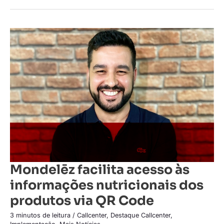
Mondelēz
facilita
acesso
às
informações
nutricionais
dos
produtos
via
QR
Code
Mondelēz facilita acesso às
informações nutricionais dos
produtos via QR Code
3 minutos de leitura
/
Callcenter
,
Destaque Callcenter
,