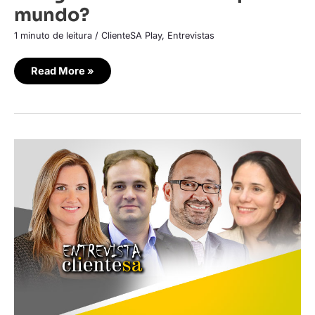
mundo?
1 minuto de leitura
/
ClienteSA Play
,
Entrevistas
Read More »
CX
global
se
debruça
sobre
as
possibilidades
da
IA
generativa