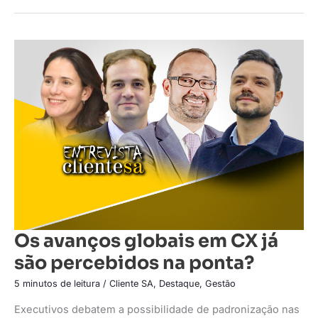
Os
avanços
globais
em
CX
já
são
percebidos
na
ponta?
Os avanços globais em CX já
são percebidos na ponta?
5 minutos de leitura
/
Cliente SA
,
Destaque
,
Gestão
Executivos debatem a possibilidade de padronização nas