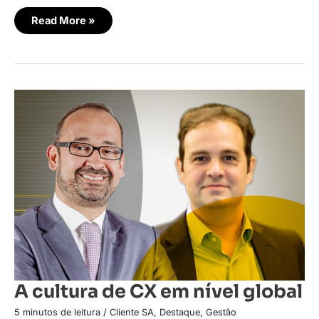
Read More »
A
cultura
de
CX
em
nível
global
A cultura de CX em nível global
5 minutos de leitura
/
Cliente SA
,
Destaque
,
Gestão