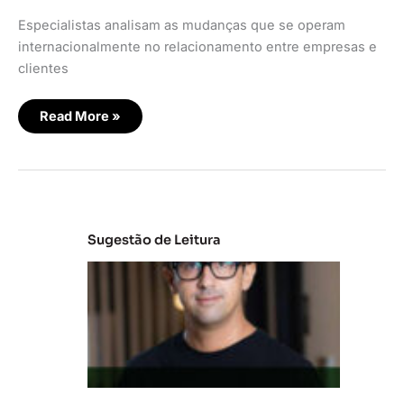
Especialistas analisam as mudanças que se operam
internacionalmente no relacionamento entre empresas e
clientes
Read More »
Sugestão de Leitura
M
e
r
c
a
d