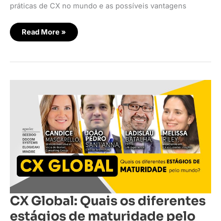
práticas de CX no mundo e as possíveis vantagens
Read More »
CX
Global:
Quais
os
diferentes
estágios
de
maturidade
pelo
mundo?
CX Global: Quais os diferentes
estágios de maturidade pelo