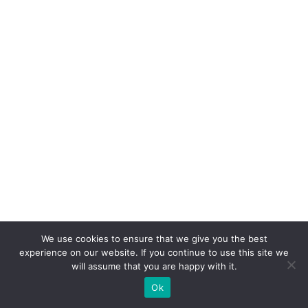
e
r
b
ra
n
d
s
n
o
B
ra
si
We use cookies to ensure that we give you the best
l
experience on our website. If you continue to use this site we
will assume that you are happy with it.
R
Ok
e