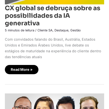
CX global se debruça sobre as
possibilidades da IA
generativa
5 minutos de leitura
/
Cliente SA
,
Destaque
,
Gestão
Com convidados falando do Brasil, Austrália, Estados
Unidos e Emirados Árabes Unidos, live debate os
estágios de maturidade na experiência do cliente dentro
das tendências atuais
Read More »
As
grandes
tendências
globais
em