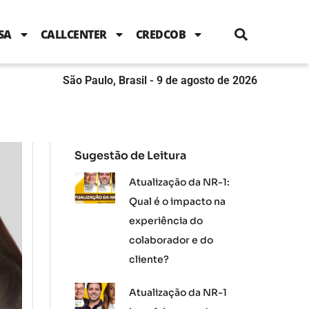
i
c
i
u
n
s
l
e
t
t
k
t
e
b
t
u
e
a
SA
CALLCENTER
CREDCOB
o
e
b
d
g
o
r
e
i
r
k
n
a
m
São Paulo, Brasil - 9 de agosto de 2026
Sugestão de Leitura
Atualização da NR-1:
Qual é o impacto na
experiência do
colaborador e do
cliente?
Atualização da NR-1