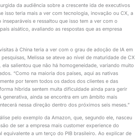
rgida da audiência sobre a crescente ida de executivos
e isso teria mais a ver com tecnologia, inovação ou CX, a
 inseparáveis e ressaltou que isso tem a ver com o
aís aisático, avaliando as respostas que as empresa
visitas à China teria a ver com o grau de adoção de IA em
 pesquisas, Melissa se ateve ao nível de maturidade de CX
o, ela salientou que não há homogeneidade, variando muito
ados. “Como na maioria dos países, aqui as nativas
tamente por terem todos os dados dos clientes e das
rma híbrida sentem muita dificuldade ainda para gerir
A generativa, ainda se encontra em um âmbito mais
contecerá nessa direção dentro dos próximos seis meses.”
análise pelo exemplo da Amazon, que, segundo ele, nasceu
são de ser a empresa mais customer experience do
 equivalente a um terço do PIB brasileiro. Ao explicar de