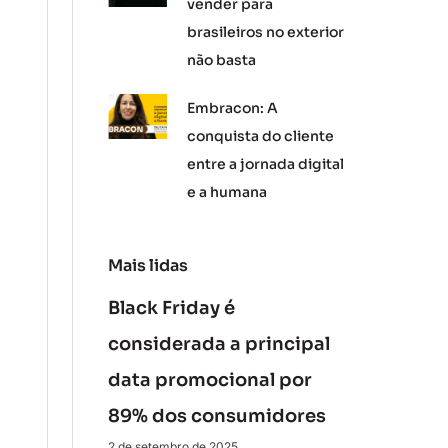
vender para
brasileiros no exterior
não basta
Embracon: A
conquista do cliente
entre a jornada digital
e a humana
Mais lidas
Black Friday é
considerada a principal
data promocional por
89% dos consumidores
2 de setembro de 2025