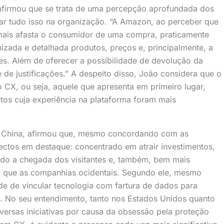
o afirmou que se trata de uma percepção aprofundada dos
zar tudo isso na organização. “A Amazon, ao perceber que
mais afasta o consumidor de uma compra, praticamente
izada e detalhada produtos, preços e, principalmente, a
les. Além de oferecer a possibilidade de devolução da
e justificações.” A despeito disso, João considera que o
o CX, ou seja, aquele que apresenta em primeiro lugar,
tos cuja experiência na plataforma foram mais
da China, afirmou que, mesmo concordando com as
ctos em destaque: concentrado em atrair investimentos,
tando a chegada dos visitantes e, também, bem mais
que as companhias ocidentais. Segundo ele, mesmo
de de vincular tecnologia com fartura de dados para
s. No seu entendimento, tanto nos Estados Unidos quanto
ersas iniciativas por causa da obsessão pela proteção