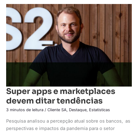
Super
apps
e
marketplaces
devem
ditar
tendências
Super apps e marketplaces
devem ditar tendências
3 minutos de leitura
/
Cliente SA
,
Destaque
,
Estatísticas
Pesquisa analisou a percepção atual sobre os bancos, as
perspectivas e impactos da pandemia para o setor