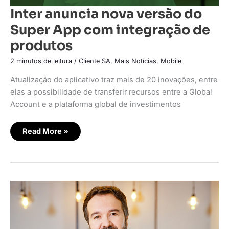
Inter anuncia nova versão do
Super App com integração de
produtos
2 minutos de leitura
/
Cliente SA
,
Mais Notícias
,
Mobile
Atualização do aplicativo traz mais de 20 inovações, entre
elas a possibilidade de transferir recursos entre a Global
Account e a plataforma global de investimentos
Read More »
VR
lança
super
app
com
conta
digital