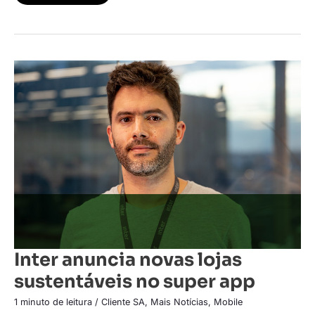
Inter
anuncia
novas
lojas
sustentáveis
no
super
app
Inter anuncia novas lojas
sustentáveis no super app
1 minuto de leitura
/
Cliente SA
,
Mais Notícias
,
Mobile