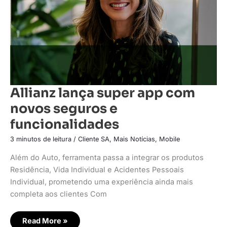
e
funcionalidades
Allianz lança super app com
novos seguros e
funcionalidades
3 minutos de leitura
/
Cliente SA
,
Mais Notícias
,
Mobile
Além do Auto, ferramenta passa a integrar os produtos
Residência, Vida Individual e Acidentes Pessoais
Individual, prometendo uma experiência ainda mais
completa aos clientes Com
Read More »