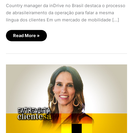
Country manager da inDrive no Brasil destaca o processo
de abrasileiramento da operação para falar a mesma
língua dos clientes Em um mercado de mobilidade […]
Read More »
A
redefinição
do
valor
ao
cliente
no
universo
digital