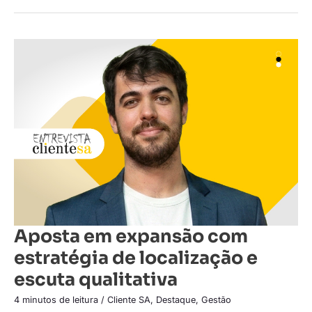
Aposta
em
expansão
com
estratégia
de
localização
e
escuta
qualitativa
Aposta em expansão com
estratégia de localização e
escuta qualitativa
4 minutos de leitura
/
Cliente SA
,
Destaque
,
Gestão