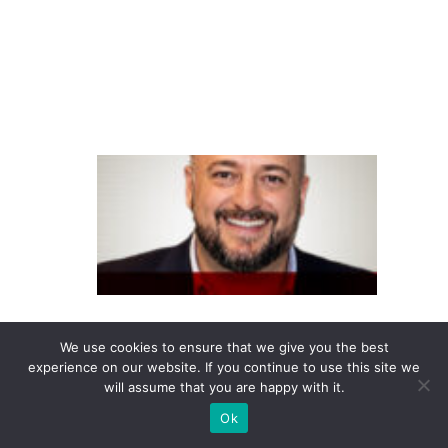
o
di
gi
ta
l
F
o
u
n
d
e
v
We use cookies to ensure that we give you the best
e
experience on our website. If you continue to use this site we
will assume that you are happy with it.
r
Ok
c