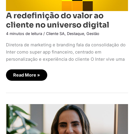
A redefinição do valor ao
cliente no universo digital
4 minutos de leitura
/
Cliente SA
,
Destaque
,
Gestão
Diretora de marketing e branding fala da consolidação do
Inter como super app financeiro, centrado em
personalização e experiência do cliente O Inter vive uma
Read More »
Allianz
lança
super
app
com
novos
seguros