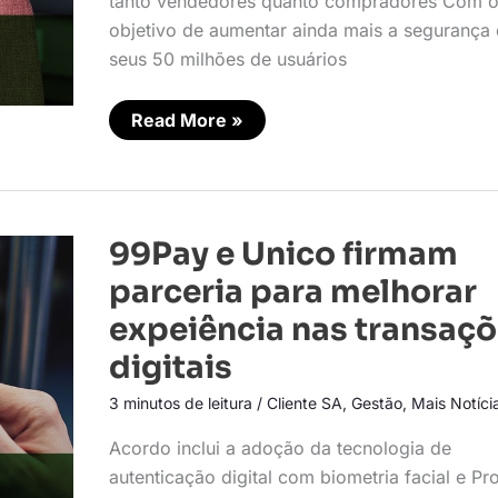
tanto vendedores quanto compradores Com 
objetivo de aumentar ainda mais a segurança
seus 50 milhões de usuários
Read More »
99Pay
99Pay e Unico firmam
e
Unico
parceria para melhorar
firmam
parceria
expeiência nas transaç
para
melhorar
digitais
expeiência
nas
transações
3 minutos de leitura
/
Cliente SA
,
Gestão
,
Mais Notíci
digitais
Acordo inclui a adoção da tecnologia de
autenticação digital com biometria facial e Pr