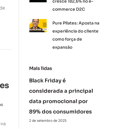
o
cresce 182,6% no e-
 de
commerce D2C
Pure Pilates: Aposta na
experiência do cliente
como força de
expansão
Mais lidas
Black Friday é
ões
considerada a principal
data promocional por
as
89% dos consumidores
2 de setembro de 2025
ova