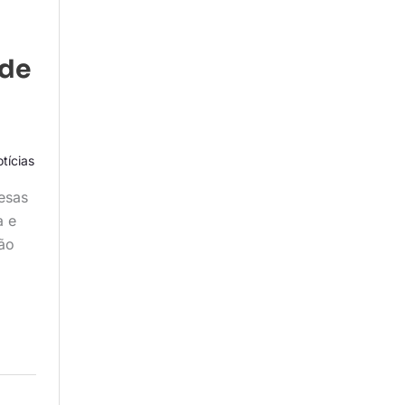
 de
tícias
esas
a e
ão