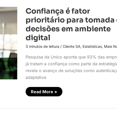
Confiança
Confiança é fator
é
fator
prioritário para tomada
prioritário
para
decisões em ambiente
tomada
de
digital
decisões
em
ambiente
3 minutos de leitura
/
Cliente SA
,
Estatísticas
,
Mais No
digital
Pesquisa da Unico aponta que 93% das empr
já tratam a confiança como parte da estratégi
revela o avanço de soluções como autenticaç
adaptativa
Read More »