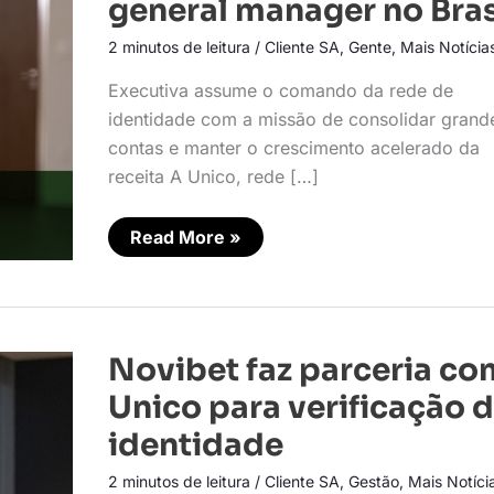
general manager no Bras
general
manager
2 minutos de leitura
/
Cliente SA
,
Gente
,
Mais Notícia
no
Brasil
Executiva assume o comando da rede de
identidade com a missão de consolidar grand
contas e manter o crescimento acelerado da
receita A Unico, rede […]
Read More »
Novibet
Novibet faz parceria co
faz
parceria
Unico para verificação 
com
Unico
identidade
para
verificação
2 minutos de leitura
/
Cliente SA
,
Gestão
,
Mais Notíci
de