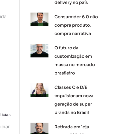
delivery no país
o
ida
Consumidor 6.0 não
compra produto,
compra narrativa
O futuro da
customização em
massa no mercado
brasileiro
Classes C e D/E
impulsionam nova
geração de super
brands no Brasil
tícias
iciar
Retirada em loja