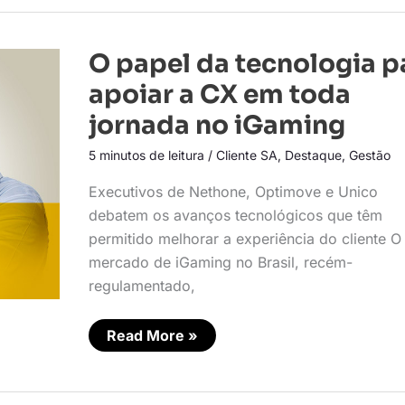
O
O papel da tecnologia p
papel
da
apoiar a CX em toda
tecnologia
para
jornada no iGaming
apoiar
a
5 minutos de leitura
/
Cliente SA
,
Destaque
,
Gestão
CX
em
toda
Executivos de Nethone, Optimove e Unico
jornada
no
debatem os avanços tecnológicos que têm
iGaming
permitido melhorar a experiência do cliente O
mercado de iGaming no Brasil, recém-
regulamentado,
Read More »