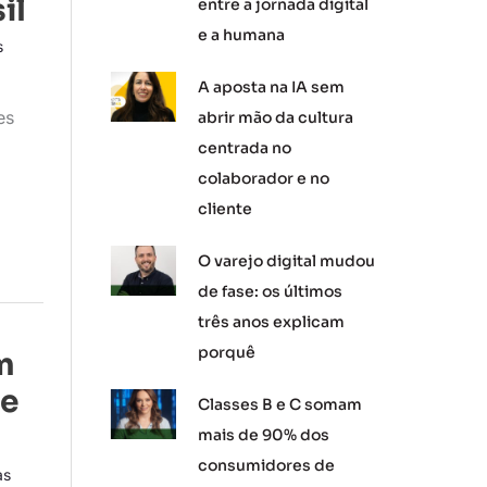
il
entre a jornada digital
e a humana
s
A aposta na IA sem
es
abrir mão da cultura
centrada no
colaborador e no
cliente
O varejo digital mudou
de fase: os últimos
três anos explicam
porquê
m
de
Classes B e C somam
mais de 90% dos
consumidores de
as