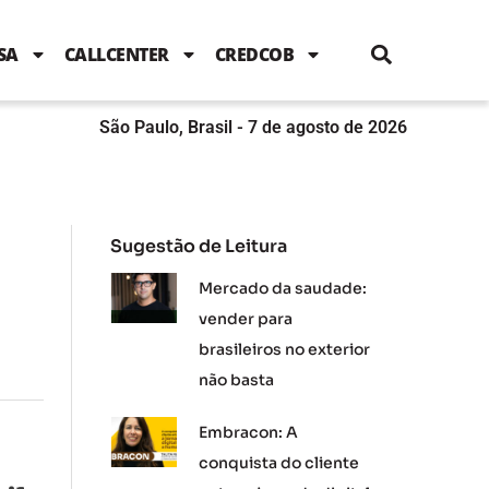
i
c
i
u
n
s
l
e
t
t
k
t
e
b
t
u
e
a
SA
CALLCENTER
CREDCOB
o
e
b
d
g
o
r
e
i
r
k
n
a
m
São Paulo, Brasil - 7 de agosto de 2026
Sugestão de Leitura
Mercado da saudade:
vender para
brasileiros no exterior
não basta
Embracon: A
conquista do cliente