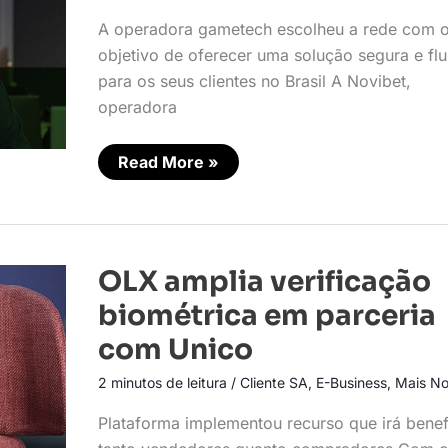
identidade
A operadora gametech escolheu a rede com 
objetivo de oferecer uma solução segura e flu
para os seus clientes no Brasil A Novibet,
operadora
Read More »
OLX
OLX amplia verificação
amplia
verificação
biométrica em parceria
biométrica
em
com Unico
parceria
com
2 minutos de leitura
/
Cliente SA
,
E-Business
,
Mais No
Unico
Plataforma implementou recurso que irá benef