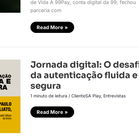
de Vida A 99Pay, conta digital da 99, fechou
parceria com
Read More »
Jornada
Jornada digital: O desaf
digital:
O
da autenticação fluida e
desafio
da
segura
autenticação
fluida
1 minuto de leitura
/
ClienteSA Play
,
Entrevistas
e
segura
Read More »