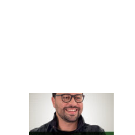
s
a
ú
d
e
m
e
n
ta
l
A
p
r
of
i