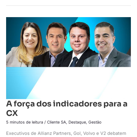
A
força
dos
indicadores
para
a
CX
A força dos indicadores para a
CX
5 minutos de leitura
/
Cliente SA
,
Destaque
,
Gestão
Executivos de Allianz Partners, Gol, Volvo e V2 debatem