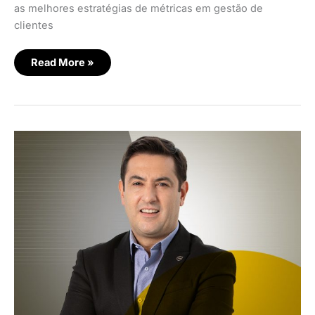
as melhores estratégias de métricas em gestão de
clientes
Read More »
Estratégia
bem-
sucedida
de
uma
organização
analítica