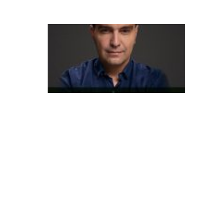
o
A
t
e
n
di
m
e
n
t
o
a
u
t
o