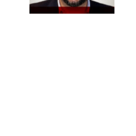
n
d
e
v
e
r
c
o
n
t
r
a
t
a
n
o