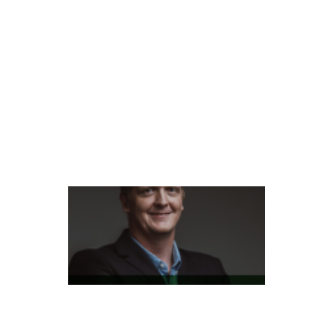
ci
a
d
o
cl
ie
n
t
e
L
at
a
m
P
a
s