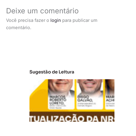
Deixe um comentário
Você precisa fazer o
login
para publicar um
comentário.
Sugestão de Leitura
A
t
u
al
iz
a
ç