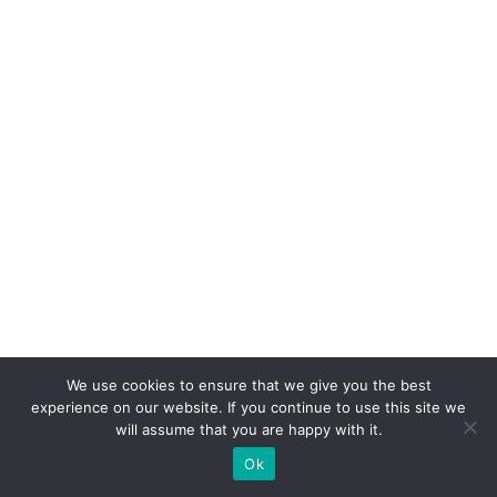
ê
m
io
C
li
e
n
t
e
S
A
c
o
We use cookies to ensure that we give you the best
experience on our website. If you continue to use this site we
m
will assume that you are happy with it.
c
Ok
a