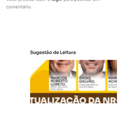
comentário.
Sugestão de Leitura
A
t
u
al
iz
a
ç
ã
o