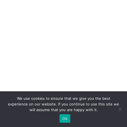
C
li
e
n
t
e
S
A
c
o
m
c
We use cookies to ensure that we give you the best
a
experience on our website. If you continue to use this site we
will assume that you are happy with it.
s
Ok
e
p