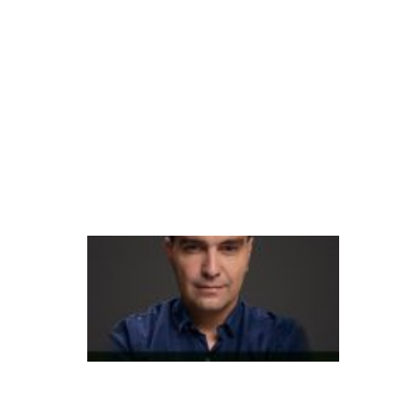
a
st
r
o
n
ô
m
ic
o
A
t
e
n
di
m
e