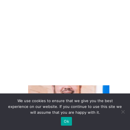
a
V
ol
k
s
w
a
g
e
n
D
o
We use cookies to ensure that we give you the best
in
experience on our website. If you continue to use this site we
will assume that you are happy with it.
te
Ok
re