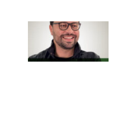
ta
l
A
p
r
of
i
s
si
o
n
al
iz
a
ç