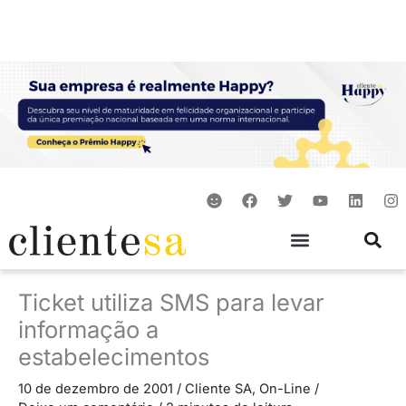
Ir
para
o
conteúdo
S
F
T
Y
L
I
m
a
w
o
i
n
i
c
i
u
n
s
l
e
t
t
k
t
e
b
t
u
e
a
o
e
b
d
g
o
r
e
i
r
Ticket utiliza SMS para levar
k
n
a
m
informação a
estabelecimentos
10 de dezembro de 2001
/
Cliente SA
,
On-Line
/