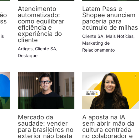
Atendimento
Latam Pass e
ção
automatizado:
Shopee anunciam
ess
como equilibrar
parceria para
eficiência e
acúmulo de milhas
experiência do
is
Cliente SA
,
Mais Notícias
,
cliente
Marketing de
Artigos
,
Cliente SA
,
Relacionamento
Destaque
Mercado da
A aposta na IA
saudade: vender
sem abrir mão da
para brasileiros no
cultura centrada
exterior não basta
no colaborador e