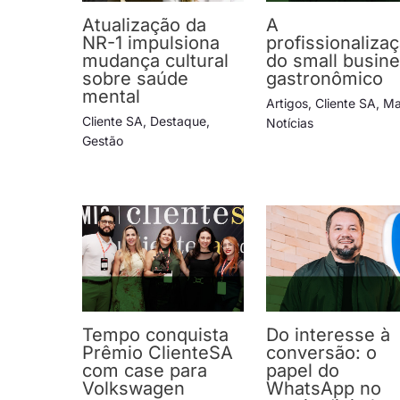
Atualização da
A
NR-1 impulsiona
profissionaliza
mudança cultural
do small busin
sobre saúde
gastronômico
mental
Artigos
,
Cliente SA
,
Ma
Cliente SA
,
Destaque
,
Notícias
Gestão
Tempo conquista
Do interesse à
Prêmio ClienteSA
conversão: o
com case para
papel do
Volkswagen
WhatsApp no