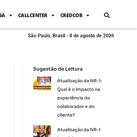
i
c
i
u
n
s
l
e
t
t
k
t
e
b
t
u
e
a
SA
CALLCENTER
CREDCOB
o
e
b
d
g
o
r
e
i
r
k
n
a
m
São Paulo, Brasil - 8 de agosto de 2026
Sugestão de Leitura
Atualização da NR-1:
Qual é o impacto na
experiência do
colaborador e do
cliente?
Atualização da NR-1