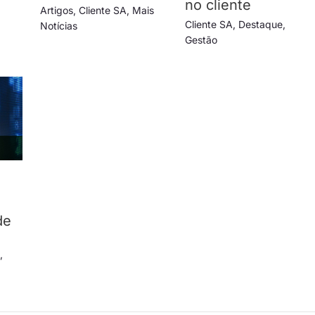
no cliente
Artigos
,
Cliente SA
,
Mais
Cliente SA
,
Destaque
,
Notícias
Gestão
e
de
s
s
,