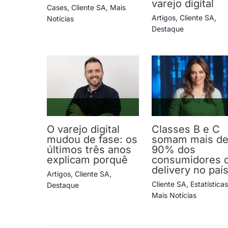
varejo digital
Cases
,
Cliente SA
,
Mais
Artigos
,
Cliente SA
,
Notícias
Destaque
O varejo digital
Classes B e C
mudou de fase: os
somam mais d
últimos três anos
90% dos
explicam porquê
consumidores 
delivery no paí
Artigos
,
Cliente SA
,
Cliente SA
,
Estatística
Destaque
Mais Notícias