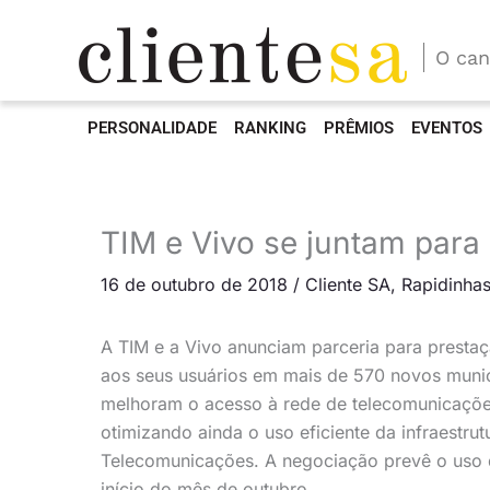
O can
PERSONALIDADE
RANKING
PRÊMIOS
EVENTOS
TIM e Vivo se juntam para
16 de outubro de 2018
/
Cliente SA
,
Rapidinha
A TIM e a Vivo anunciam parceria para prestaç
aos seus usuários em mais de 570 novos mun
melhoram o acesso à rede de telecomunicações
otimizando ainda o uso eficiente da infraestru
Telecomunicações. A negociação prevê o uso d
início do mês de outubro.