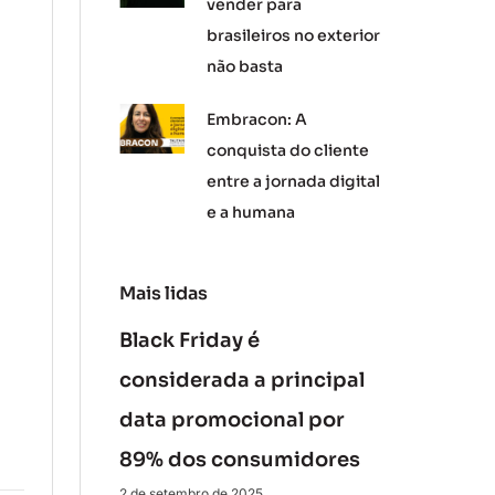
vender para
brasileiros no exterior
não basta
Embracon: A
conquista do cliente
entre a jornada digital
e a humana
Mais lidas
Black Friday é
considerada a principal
data promocional por
89% dos consumidores
2 de setembro de 2025