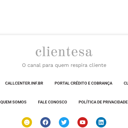
O canal para quem respira cliente
CALLCENTER.INF.BR
PORTAL CRÉDITO E COBRANÇA
C
QUEM SOMOS
FALE CONOSCO
POLÍTICA DE PRIVACIDADE
S
F
T
Y
L
m
a
w
o
i