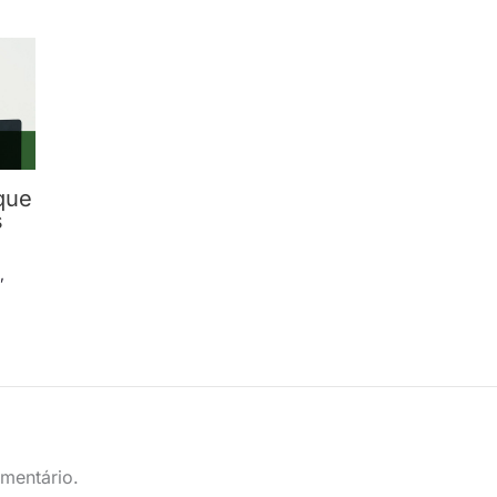
que
s
s
,
mentário.