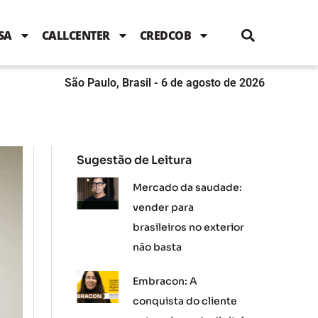
i
c
i
u
n
s
l
e
t
t
k
t
e
b
t
u
e
a
SA
CALLCENTER
CREDCOB
o
e
b
d
g
o
r
e
i
r
k
n
a
m
São Paulo, Brasil - 6 de agosto de 2026
Sugestão de Leitura
Mercado da saudade:
vender para
brasileiros no exterior
não basta
Embracon: A
conquista do cliente