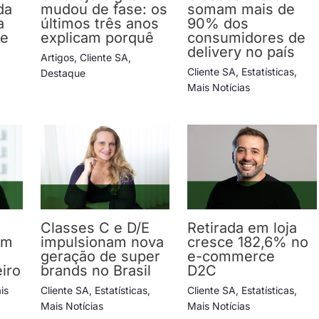
da
mudou de fase: os
somam mais de
a
últimos três anos
90% dos
 e
explicam porquê
consumidores de
delivery no país
Artigos
,
Cliente SA
,
Cliente SA
,
Estatísticas
,
Destaque
Mais Notícias
Classes C e D/E
Retirada em loja
em
impulsionam nova
cresce 182,6% no
geração de super
e-commerce
iro
brands no Brasil
D2C
is
Cliente SA
,
Estatísticas
,
Cliente SA
,
Estatísticas
,
Mais Notícias
Mais Notícias