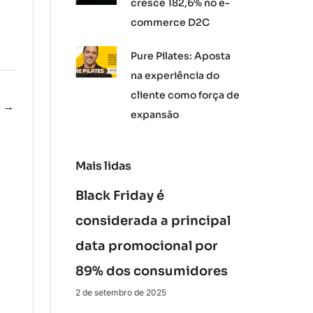
cresce 182,6% no e-
commerce D2C
Pure Pilates: Aposta
na experiência do
cliente como força de
e
→
expansão
Mais lidas
Black Friday é
considerada a principal
data promocional por
89% dos consumidores
2 de setembro de 2025