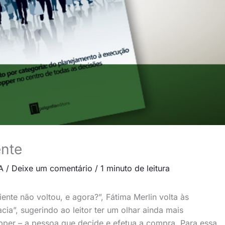
ente
A
/
Deixe um comentário
/
1 minuto de leitura
ente não voltou, e agora?”, Fátima Merlin volta às
a”, sugerindo ao leitor ter um olhar ainda mais
pper – a pessoa que decide e efetua a compra. Para essa