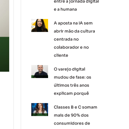
entre a jornada digital
e a humana
A aposta na IA sem
abrir mão da cultura
centrada no
colaborador e no
cliente
O varejo digital
mudou de fase: os
últimos três anos
explicam porquê
Classes B e C somam
mais de 90% dos
consumidores de