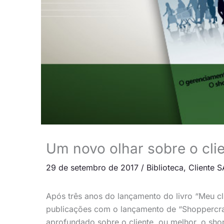
Um novo olhar sobre o cli
29 de setembro de 2017
/
Biblioteca
,
Cliente S
Após três anos do lançamento do livro “Meu cli
publicações com o lançamento de “Shoppercraci
aprofundado sobre o cliente, ou melhor, o sho