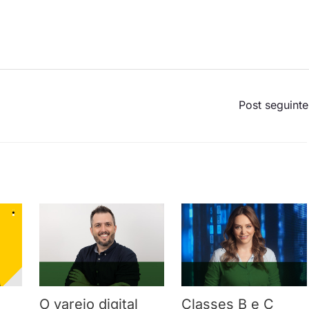
Post seguint
O varejo digital
Classes B e C