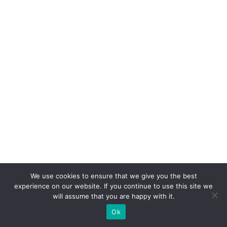
S
A
c
o
m
c
a
s
e
p
ar
a
V
We use cookies to ensure that we give you the best
experience on our website. If you continue to use this site we
ol
will assume that you are happy with it.
k
Ok
s