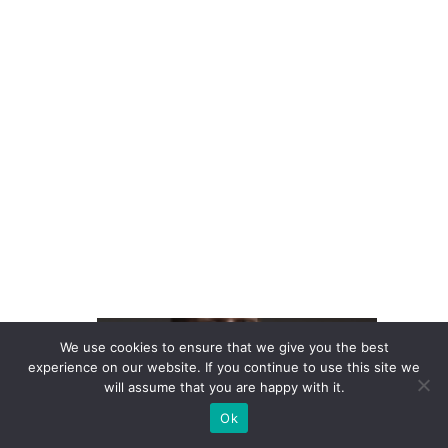
ê
n
ci
a
d
o
cl
ie
n
t
e
L
We use cookies to ensure that we give you the best
at
experience on our website. If you continue to use this site we
will assume that you are happy with it.
a
m
Ok
P