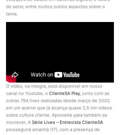
do setor, entre muitos outros aspectos sobre o
tema.
O vídeo, na íntegra, está disponível em nosso
canal no Youtube, o
ClienteSA Play
, junto com as
outras 794 lives realizadas desde março de 2020,
em um acervo que já alcança quase 2,5 mil vídeos
sobre cultura cliente. Aproveite para também se
inscrever. A
Série Lives – Entrevista ClienteSA
prosseguirá amanhã (17), com a presença de