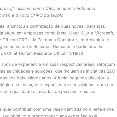
Microsoft, assume como CRO, enquanto Palomma
arner, é a nova CHRO da escola
ia, anunciou a contratação de duas novas lideranças.
e já atuou em empresas como Meta, Uber, OLX e Microsoft,
 Officer (CRO). Já Palomma Contatore, ex-Accenture e
agem no setor de Recursos Humanos e participou em
o de Chief Human Resource Officer (CHRO).
 anos de experiência em suas respectivas áreas, reforçam
das as unidades e soluções, que incluem as iniciativas B2C
das nos dois últimos anos. A ideia, segundo divulgou a
atégico na inovação e expansão do ecossistema, com um
e alta qualidade e jornadas de pessoas reais nos
quer contribuir com uma visão centrada no cliente e nos
s, seu objetivo é proporcionar uma experiência de