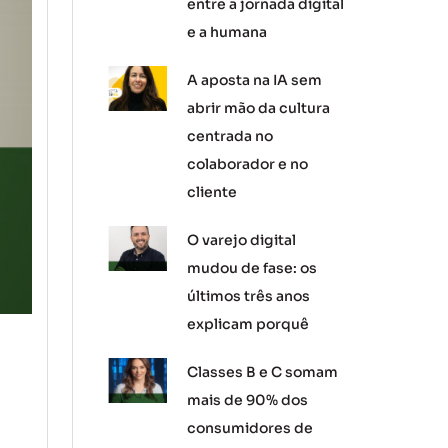
entre a jornada digital
e a humana
A aposta na IA sem
abrir mão da cultura
centrada no
colaborador e no
cliente
O varejo digital
mudou de fase: os
últimos três anos
explicam porquê
Classes B e C somam
mais de 90% dos
consumidores de