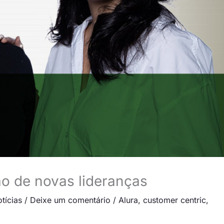
ão de novas lideranças
tícias
/
Deixe um comentário
/
Alura
,
customer centric
,