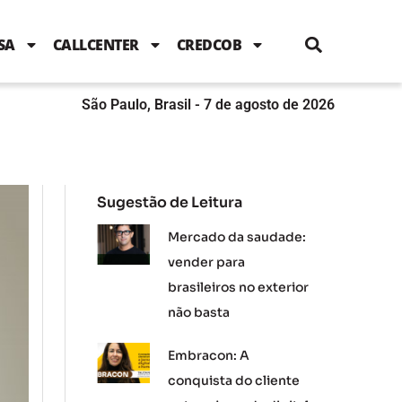
i
c
i
u
n
s
l
e
t
t
k
t
e
b
t
u
e
a
SA
CALLCENTER
CREDCOB
o
e
b
d
g
o
r
e
i
r
k
n
a
m
São Paulo, Brasil - 7 de agosto de 2026
Sugestão de Leitura
Mercado da saudade:
vender para
brasileiros no exterior
não basta
Embracon: A
conquista do cliente