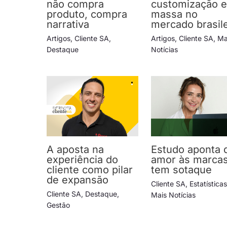
não compra
customização 
produto, compra
massa no
narrativa
mercado brasile
Artigos
,
Cliente SA
,
Artigos
,
Cliente SA
,
Ma
Destaque
Notícias
A aposta na
Estudo aponta 
experiência do
amor às marca
cliente como pilar
tem sotaque
de expansão
Cliente SA
,
Estatística
Cliente SA
,
Destaque
,
Mais Notícias
Gestão