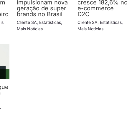
em
impulsionam nova
cresce 182,6% no
geração de super
e-commerce
iro
brands no Brasil
D2C
is
Cliente SA
,
Estatísticas
,
Cliente SA
,
Estatísticas
,
Mais Notícias
Mais Notícias
que
s
s
,