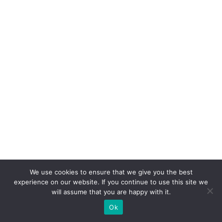
t
e
n
u
n
c
a
p
e
r
c
e
We use cookies to ensure that we give you the best
b
experience on our website. If you continue to use this site we
e
will assume that you are happy with it.
Ok
E