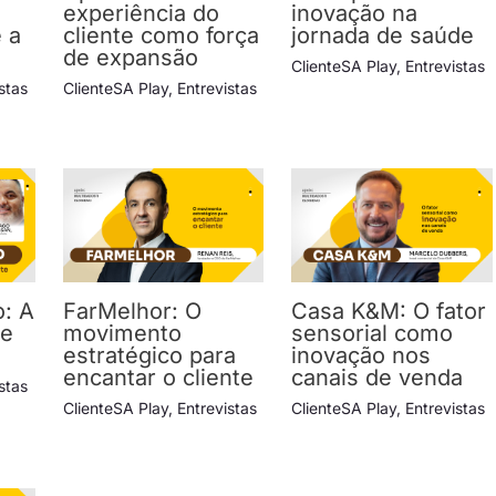
experiência do
inovação na
e a
cliente como força
jornada de saúde
de expansão
ClienteSA Play
,
Entrevistas
stas
ClienteSA Play
,
Entrevistas
o: A
FarMelhor: O
Casa K&M: O fator
ue
movimento
sensorial como
estratégico para
inovação nos
encantar o cliente
canais de venda
stas
ClienteSA Play
,
Entrevistas
ClienteSA Play
,
Entrevistas