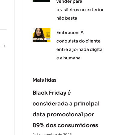
vender para
brasileiros no exterior
não basta
Embracon: A
conquista do cliente
e
→
entre a jornada digital
e a humana
Mais lidas
Black Friday é
considerada a principal
data promocional por
89% dos consumidores
2 de setembro de 2025