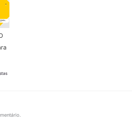
O
ra
stas
mentário.