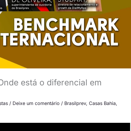
Onde está o diferencial em
stas
/
Deixe um comentário
/
Brasilprev
,
Casas Bahia
,