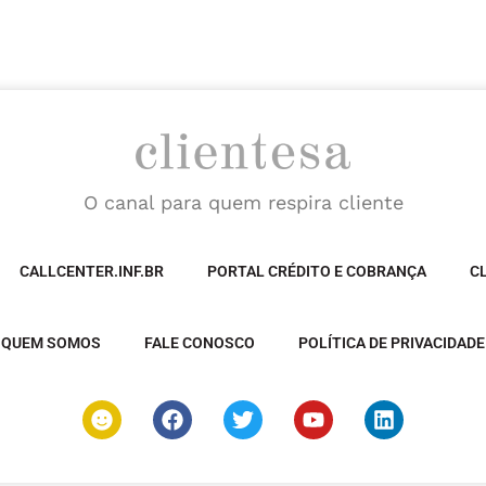
O canal para quem respira cliente
CALLCENTER.INF.BR
PORTAL CRÉDITO E COBRANÇA
C
QUEM SOMOS
FALE CONOSCO
POLÍTICA DE PRIVACIDADE
S
F
T
Y
L
m
a
w
o
i
i
c
i
u
n
l
e
t
t
k