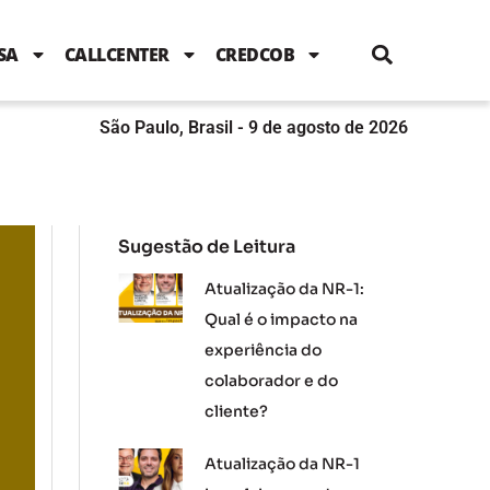
i
c
i
u
n
s
l
e
t
t
k
t
e
b
t
u
e
a
SA
CALLCENTER
CREDCOB
o
e
b
d
g
o
r
e
i
r
k
n
a
m
São Paulo, Brasil - 9 de agosto de 2026
Sugestão de Leitura
Atualização da NR-1:
Qual é o impacto na
experiência do
colaborador e do
cliente?
Atualização da NR-1