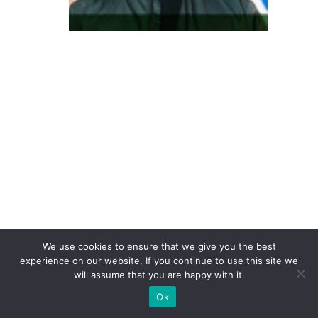
te
re
s
s
e
à
c
o
n
v
er
s
ã
We use cookies to ensure that we give you the best
o:
experience on our website. If you continue to use this site we
will assume that you are happy with it.
o
Ok
p