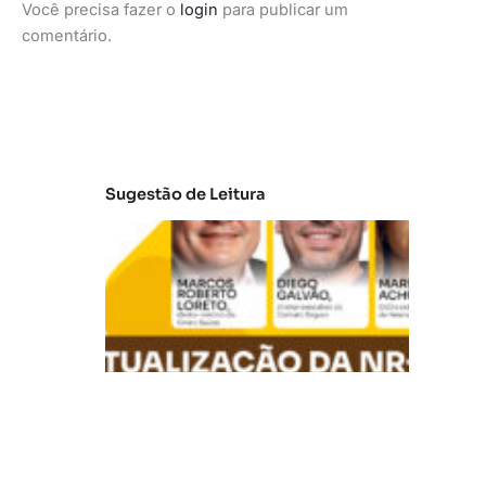
Você precisa fazer o
login
para publicar um
comentário.
Sugestão de Leitura
A
t
u
al
iz
a
ç
ã
o