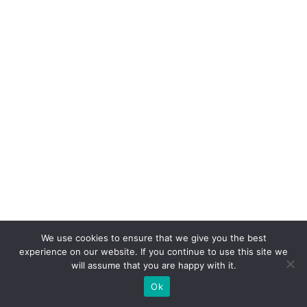
o,
c
o
m
p
ra
n
ar
ra
ti
v
a
We use cookies to ensure that we give you the best
experience on our website. If you continue to use this site we
O
will assume that you are happy with it.
fu
Ok
t