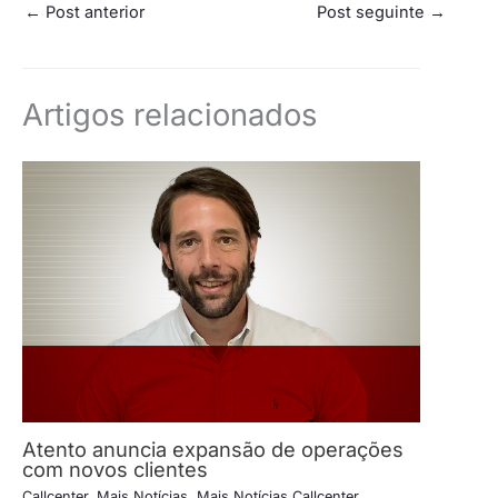
←
Post anterior
Post seguinte
→
Artigos relacionados
Atento anuncia expansão de operações
com novos clientes
Callcenter
,
Mais Notícias
,
Mais Notícias Callcenter
,