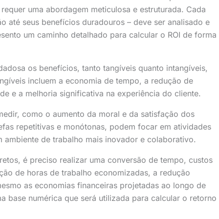
e requer uma abordagem meticulosa e estruturada. Cada
 até seus benefícios duradouros – deve ser analisado e
esento um caminho detalhado para calcular o ROI de forma
dosa os benefícios, tanto tangíveis quanto intangíveis,
angíveis incluem a economia de tempo, a redução de
e e a melhoria significativa na experiência do cliente.
e medir, como o aumento da moral e da satisfação dos
efas repetitivas e monótonas, podem focar em atividades
um ambiente de trabalho mais inovador e colaborativo.
etos, é preciso realizar uma conversão de tempo, custos
ização de horas de trabalho economizadas, a redução
 mesmo as economias financeiras projetadas ao longo de
ma base numérica que será utilizada para calcular o retorno