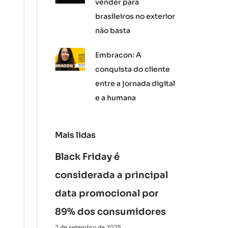
vender para
brasileiros no exterior
não basta
Embracon: A
conquista do cliente
entre a jornada digital
e a humana
Mais lidas
Black Friday é
considerada a principal
data promocional por
89% dos consumidores
2 de setembro de 2025