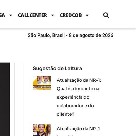
i
c
i
u
n
s
l
e
t
t
k
t
e
b
t
u
e
a
SA
CALLCENTER
CREDCOB
o
e
b
d
g
o
r
e
i
r
k
n
a
m
São Paulo, Brasil - 8 de agosto de 2026
Sugestão de Leitura
Atualização da NR-1:
Qual é o impacto na
experiência do
colaborador e do
cliente?
Atualização da NR-1