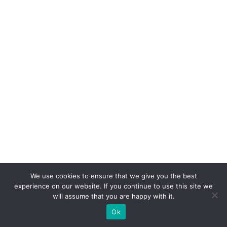
si
o
n
a
m
n
o
v
a
g
e
ra
We use cookies to ensure that we give you the best
ç
experience on our website. If you continue to use this site we
will assume that you are happy with it.
ã
o
Ok
d