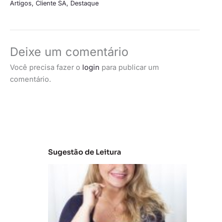
Artigos
,
Cliente SA
,
Destaque
Deixe um comentário
Você precisa fazer o
login
para publicar um
comentário.
Sugestão de Leitura
C
la
s
s