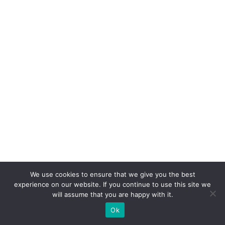
a
s
q
u
e
a
d
o
ta
m
I
A
We use cookies to ensure that we give you the best
a
experience on our website. If you continue to use this site we
g
will assume that you are happy with it.
ê
Ok
n