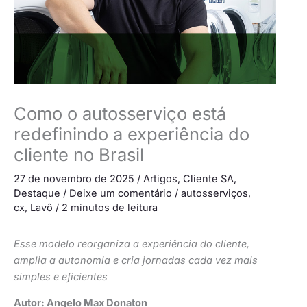
Como o autosserviço está
redefinindo a experiência do
cliente no Brasil
27 de novembro de 2025
/
Artigos
,
Cliente SA
,
Destaque
/
Deixe um comentário
/
autosserviços
,
cx
,
Lavô
/
2 minutos de leitura
Esse modelo reorganiza a experiência do cliente,
amplia a autonomia e cria jornadas cada vez mais
simples e eficientes
Autor: Angelo Max Donaton