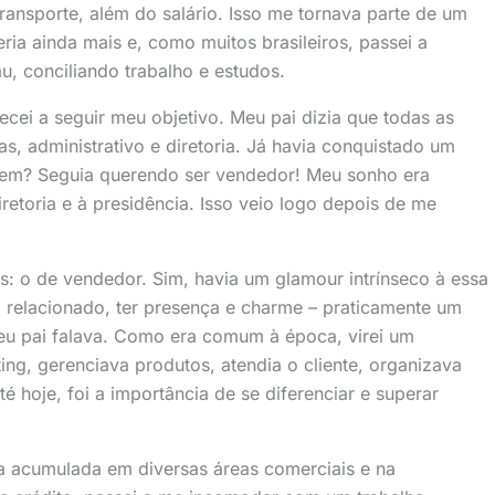
transporte, além do salário. Isso me tornava parte de um
eria ainda mais e, como muitos brasileiros, passei a
u, conciliando trabalho e estudos.
cei a seguir meu objetivo. Meu pai dizia que todas as
s, administrativo e diretoria. Já havia conquistado um
nhem? Seguia querendo ser vendedor! Meu sonho era
iretoria e à presidência. Isso veio logo depois de me
s: o de vendedor. Sim, havia um glamour intrínseco à essa
 relacionado, ter presença e charme – praticamente um
eu pai falava. Como era comum à época, virei um
ting, gerenciava produtos, atendia o cliente, organizava
 hoje, foi a importância de se diferenciar e superar
a acumulada em diversas áreas comerciais e na