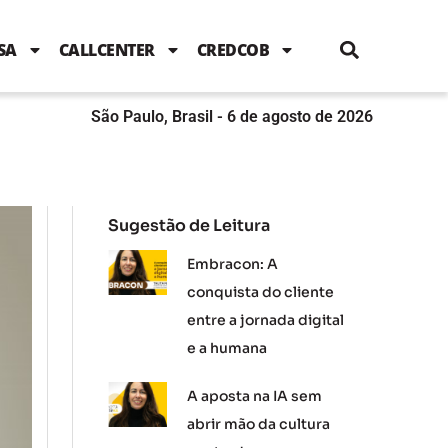
i
c
i
u
n
s
l
e
t
t
k
t
e
b
t
u
e
a
SA
CALLCENTER
CREDCOB
o
e
b
d
g
o
r
e
i
r
k
n
a
m
São Paulo, Brasil - 6 de agosto de 2026
Sugestão de Leitura
Embracon: A
conquista do cliente
entre a jornada digital
e a humana
A aposta na IA sem
abrir mão da cultura