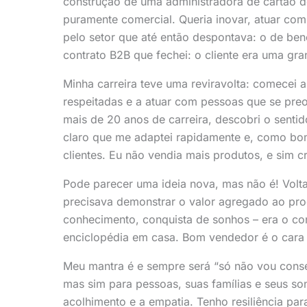
construção de uma administradora de cartão d
puramente comercial. Queria inovar, atuar co
pelo setor que até então despontava: o de ben
contrato B2B que fechei: o cliente era uma gr
Minha carreira teve uma reviravolta: comecei 
respeitadas e a atuar com pessoas que se pr
mais de 20 anos de carreira, descobri o senti
claro que me adaptei rapidamente e, como bom
clientes. Eu não vendia mais produtos, e sim cr
Pode parecer uma ideia nova, mas não é! Volt
precisava demonstrar o valor agregado ao pro
conhecimento, conquista de sonhos – era o co
enciclopédia em casa. Bom vendedor é o cara
Meu mantra é e sempre será “só não vou conseg
mas sim para pessoas, suas famílias e seus s
acolhimento e a empatia. Tenho resiliência pa