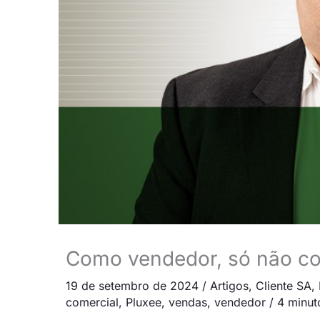
Como vendedor, só não con
19 de setembro de 2024
/
Artigos
,
Cliente SA
,
comercial
,
Pluxee
,
vendas
,
vendedor
/
4 minuto