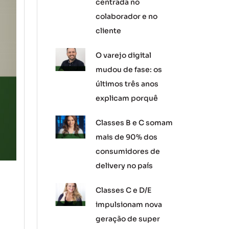
centrada no
colaborador e no
cliente
O varejo digital
mudou de fase: os
últimos três anos
explicam porquê
Classes B e C somam
mais de 90% dos
consumidores de
delivery no país
Classes C e D/E
impulsionam nova
geração de super