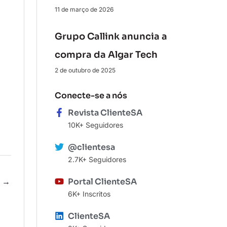
11 de março de 2026
Grupo Callink anuncia a
compra da Algar Tech
2 de outubro de 2025
Conecte-se a nós
Revista ClienteSA
10K+ Seguidores
@clientesa
2.7K+ Seguidores
e
→
Portal ClienteSA
6K+ Inscritos
ClienteSA