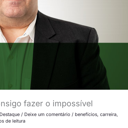
sigo fazer o impossível
Destaque
/
Deixe um comentário
/
benefícios
,
carreira
,
s de leitura