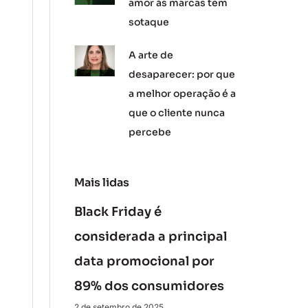
amor às marcas tem
sotaque
A arte de
desaparecer: por que
a melhor operação é a
que o cliente nunca
percebe
Mais lidas
Black Friday é
considerada a principal
data promocional por
89% dos consumidores
2 de setembro de 2025