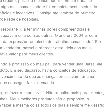
e crédito, passei a me incomodar com um trabalho
m algo mais humanizado e fui completamente seduzido
efícios e incentivos. Consigo me lembrar do primeiro
ande rede de hospitais.
a respirar RH, a ter minhas dores compreendidas e
eocupavam uma com as outras. O ano era 2004 e, com
do da expressão “ambiente de trabalho humanizado”. E é
 vendedor, passei a oferecer essa ideia aos meus
iava valor para meus clientes.
ando à profissão do meu pai, para vender uma Barsa, ele
duto. Em seu discurso, havia conceitos de educação,
nvencimento de que as crianças precisavam ter uma
 que consegue fazer demanda.
uir fazer o impossível”. Não trabalho mais para clientes,
onhos. Meus melhores produtos são o propósito, o
ra fazer a mesma coisa todos os dias e sempre me desafio