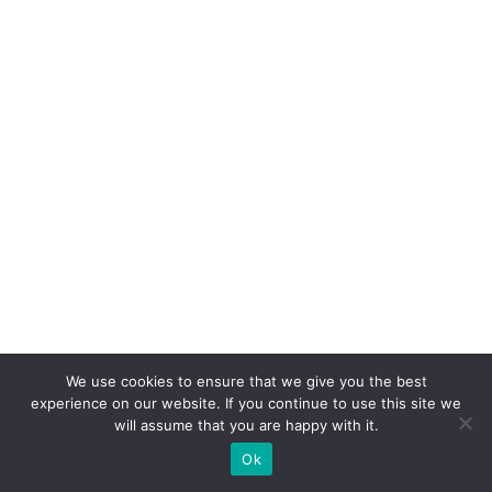
o
fo
r
ç
a
d
e
e
x
p
a
n
s
We use cookies to ensure that we give you the best
experience on our website. If you continue to use this site we
ã
will assume that you are happy with it.
o
Ok