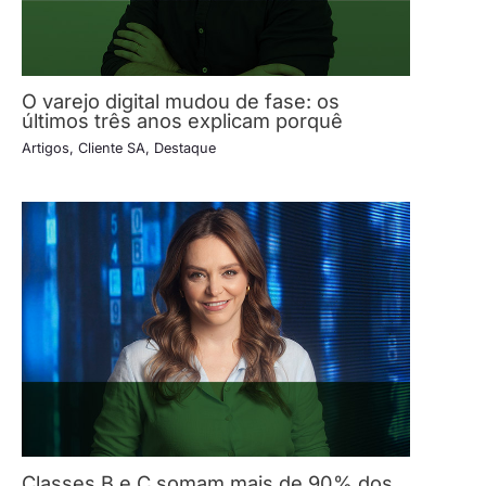
O varejo digital mudou de fase: os
últimos três anos explicam porquê
Artigos
,
Cliente SA
,
Destaque
Classes B e C somam mais de 90% dos