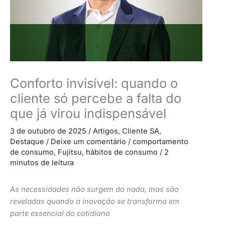
Conforto invisível: quando o
cliente só percebe a falta do
que já virou indispensável
3 de outubro de 2025
/
Artigos
,
Cliente SA
,
Destaque
/
Deixe um comentário
/
comportamento
de consumo
,
Fujitsu
,
hábitos de consumo
/
2
minutos de leitura
As necessidades não surgem do nada, mas são
reveladas quando a inovação se transforma em
parte essencial do cotidiano