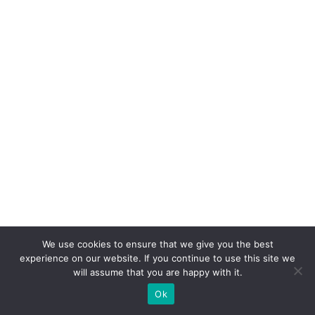
e
n
t
e
S
A
c
o
m
c
a
s
We use cookies to ensure that we give you the best
e
experience on our website. If you continue to use this site we
will assume that you are happy with it.
p
Ok
ar
a