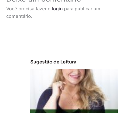
Você precisa fazer o
login
para publicar um
comentário.
Sugestão de Leitura
C
la
s
s
e
s
C
e