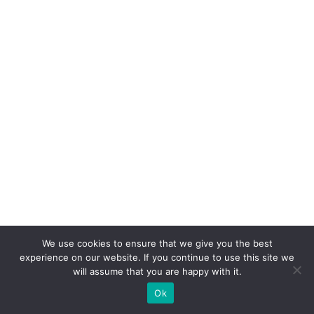
p
o
n
ta
q
u
e
a
m
o
r
à
s
We use cookies to ensure that we give you the best
experience on our website. If you continue to use this site we
m
will assume that you are happy with it.
ar
Ok
c