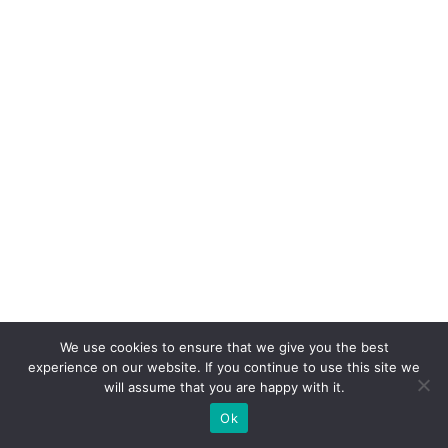
ai
s
d
e
9
0
%
d
o
s
c
o
We use cookies to ensure that we give you the best
n
experience on our website. If you continue to use this site we
will assume that you are happy with it.
s
Ok
u
m