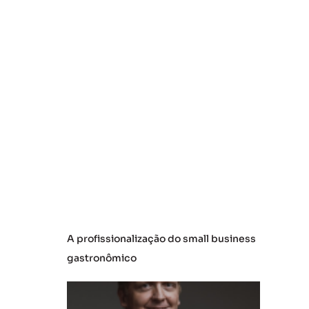
e
s
a
ú
d
e
m
e
n
ta
l
A profissionalização do small business
gastronômico
L