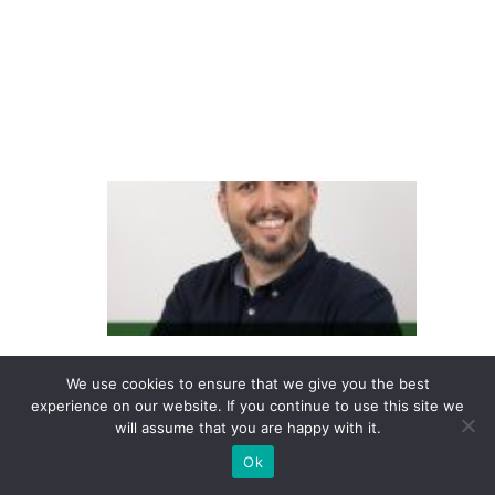
cl
ie
n
t
e
O
v
ar
ej
o
di
gi
We use cookies to ensure that we give you the best
experience on our website. If you continue to use this site we
ta
will assume that you are happy with it.
l
Ok
m