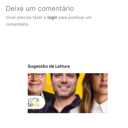
Deixe um comentário
Você precisa fazer o
login
para publicar um
comentário.
Sugestão de Leitura
A
t
u
al
iz
a
ç