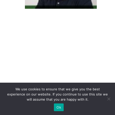
o
di
gi
ta
l
m
u
d
o
u
d
e
We use cookies to ensure that we give you the best
fa
experience on our website. If you continue to use this site we
s
will assume that you are happy with it.
e:
Ok
o