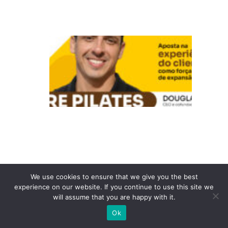
C
P
u
r
e
Pi
la
t
e
s:
A
We use cookies to ensure that we give you the best
p
experience on our website. If you continue to use this site we
will assume that you are happy with it.
o
Ok
st
a