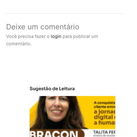
Deixe um comentário
Você precisa fazer o
login
para publicar um
comentário.
Sugestão de Leitura
E
m
b
ra
c