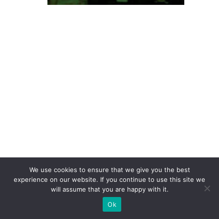
c
o
n
q
ui
st
a
P
r
ê
m
io
We use cookies to ensure that we give you the best
C
experience on our website. If you continue to use this site we
will assume that you are happy with it.
li
e
Ok
n