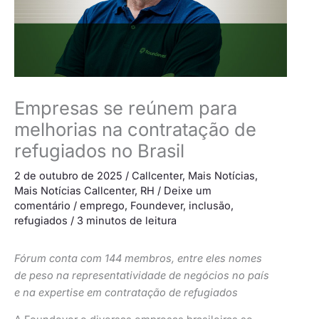
Empresas se reúnem para
melhorias na contratação de
refugiados no Brasil
2 de outubro de 2025
/
Callcenter
,
Mais Notícias
,
Mais Notícias Callcenter
,
RH
/
Deixe um
comentário
/
emprego
,
Foundever
,
inclusão
,
refugiados
/
3 minutos de leitura
Fórum conta com 144 membros, entre eles nomes
de peso na representatividade de negócios no país
e na expertise em contratação de refugiados