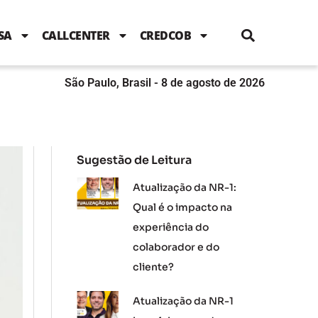
i
c
i
u
n
s
l
e
t
t
k
t
e
b
t
u
e
a
SA
CALLCENTER
CREDCOB
o
e
b
d
g
o
r
e
i
r
k
n
a
m
São Paulo, Brasil - 8 de agosto de 2026
Sugestão de Leitura
Atualização da NR-1:
Qual é o impacto na
experiência do
colaborador e do
cliente?
Atualização da NR-1