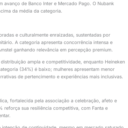
com avanço de Banco Inter e Mercado Pago. O Nubank
cima da média da categoria.
adas e culturalmente enraizadas, sustentadas por
nitário. A categoria apresenta concorrência intensa e
Amstel ganhando relevância em percepção premium.
distribuição ampla e competitividade, enquanto Heineken
categoria (34%) é baixo; mulheres apresentam menor
rativas de pertencimento e experiências mais inclusivas.
ca, fortalecida pela associação a celebração, afeto e
reforça sua resiliência competitiva, com Fanta e
ntar.
 intenção de continuidade, mesmo em mercado saturado.