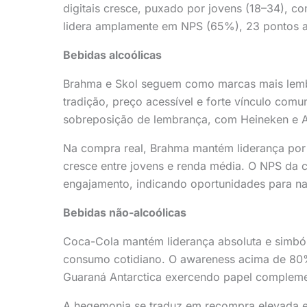
digitais cresce, puxado por jovens (18–34), 
lidera amplamente em NPS (65%), 23 pontos a
Bebidas alcoólicas
Brahma e Skol seguem como marcas mais lembr
tradição, preço acessível e forte vínculo comu
sobreposição de lembrança, com Heineken e 
Na compra real, Brahma mantém liderança por 
cresce entre jovens e renda média. O NPS da 
engajamento, indicando oportunidades para nar
Bebidas não-alcoólicas
Coca-Cola mantém liderança absoluta e simbóli
consumo cotidiano. O awareness acima de 80% 
Guaraná Antarctica exercendo papel compleme
A hegemonia se traduz em recompra elevada e