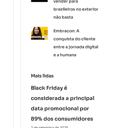
vender para
brasileiros no exterior
não basta
Embracon: A
conquista do cliente
entre a jornada digital
e a humana
Mais lidas
Black Friday é
considerada a principal
data promocional por
89% dos consumidores
2 de setembro de 2025