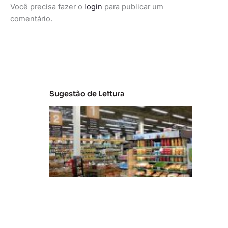
Você precisa fazer o
login
para publicar um
comentário.
Sugestão de Leitura
A
m
ul
ti
c
a
n
al
id