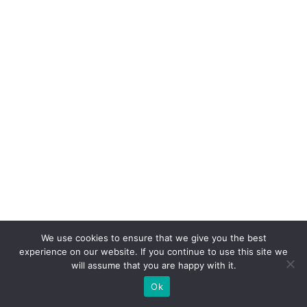
p
ul
si
o
n
a
m
u
d
a
n
ç
We use cookies to ensure that we give you the best
a
experience on our website. If you continue to use this site we
will assume that you are happy with it.
c
ul
Ok
t