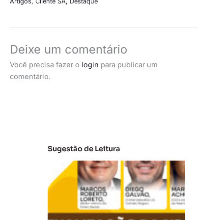
Artigos
,
Cliente SA
,
Destaque
Deixe um comentário
Você precisa fazer o
login
para publicar um
comentário.
Sugestão de Leitura
A
t
u
al