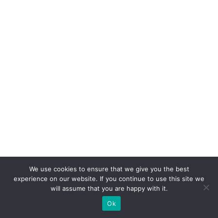
P
r
ê
m
io
C
li
e
n
t
e
S
We use cookies to ensure that we give you the best
A
experience on our website. If you continue to use this site we
c
will assume that you are happy with it.
o
Ok
m