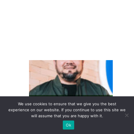
s
w
a
g
e
n
D
o
in
te
re
We use cookies to ensure that we give you the best
s
experience on our website. If you continue to use this site we
s
will assume that you are happy with it.
e
Ok
à