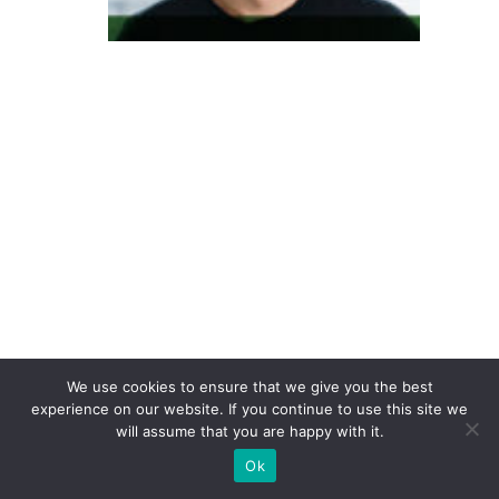
r
o
d
a
c
u
st
o
m
iz
a
ç
We use cookies to ensure that we give you the best
ã
experience on our website. If you continue to use this site we
o
will assume that you are happy with it.
e
Ok
m