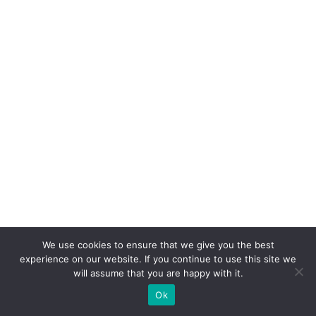
n
t
e
S
A
c
o
m
c
a
s
e
We use cookies to ensure that we give you the best
p
experience on our website. If you continue to use this site we
ar
will assume that you are happy with it.
a
Ok
V