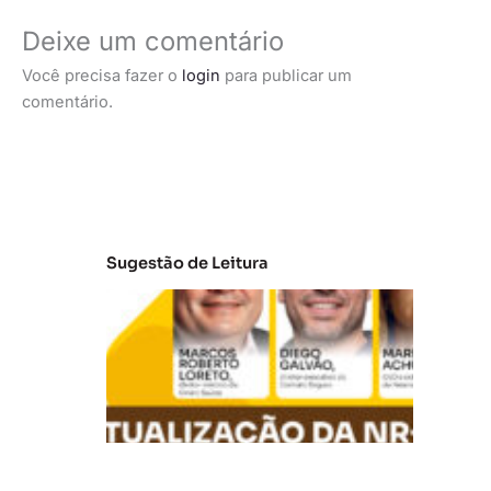
Deixe um comentário
Você precisa fazer o
login
para publicar um
comentário.
Sugestão de Leitura
A
t
u
al
iz
a
ç