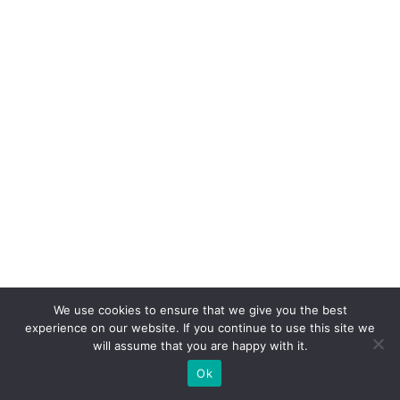
s
e
p
ar
a
V
ol
k
s
w
a
g
We use cookies to ensure that we give you the best
e
experience on our website. If you continue to use this site we
n
will assume that you are happy with it.
Ok
D