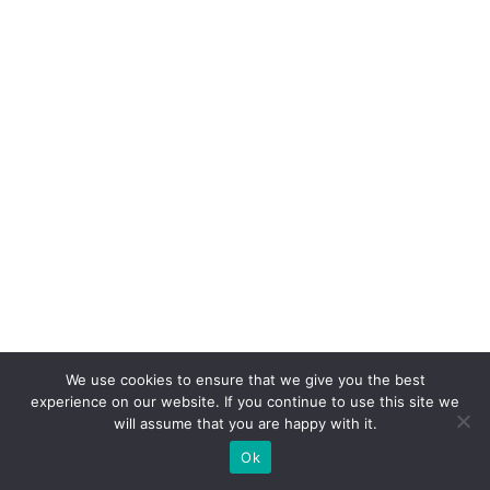
n
t
e
S
A
c
o
m
c
a
s
e
We use cookies to ensure that we give you the best
p
experience on our website. If you continue to use this site we
will assume that you are happy with it.
ar
Ok
a
V