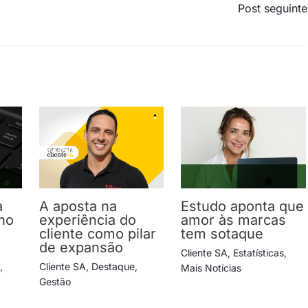
Post seguint
a
A aposta na
Estudo aponta que
no
experiência do
amor às marcas
cliente como pilar
tem sotaque
de expansão
Cliente SA
,
Estatísticas
,
s
,
Cliente SA
,
Destaque
,
Mais Notícias
Gestão