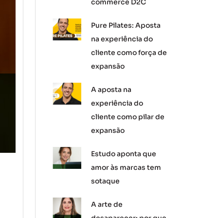
commerce D2C
Pure Pilates: Aposta
na experiência do
cliente como força de
expansão
A aposta na
experiência do
cliente como pilar de
expansão
Estudo aponta que
amor às marcas tem
sotaque
A arte de