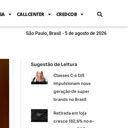
i
c
i
u
n
s
l
e
t
t
k
t
e
b
t
u
e
a
SA
CALLCENTER
CREDCOB
o
e
b
d
g
o
r
e
i
r
k
n
a
m
São Paulo, Brasil - 5 de agosto de 2026
Sugestão de Leitura
Classes C e D/E
impulsionam nova
geração de super
brands no Brasil
Retirada em loja
cresce 182,6% no e-