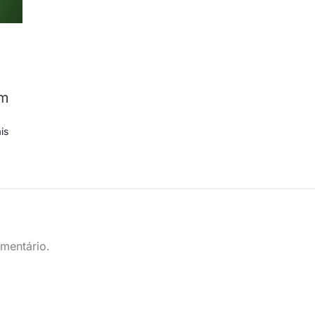
em
is
mentário.