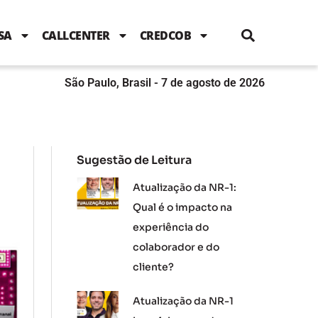
i
c
i
u
n
s
l
e
t
t
k
t
e
b
t
u
e
a
SA
CALLCENTER
CREDCOB
o
e
b
d
g
o
r
e
i
r
k
n
a
m
São Paulo, Brasil - 7 de agosto de 2026
Sugestão de Leitura
Atualização da NR-1:
Qual é o impacto na
experiência do
colaborador e do
cliente?
Atualização da NR-1