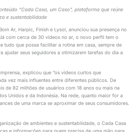
e conteúdo “Cada Casa, um Caso”, plataforma que reúne
za e sustentabilidade
Bom Ar, Harpic, Finish e Lysol, anunciou sua presença no
á com cerca de 30 vídeos no ar, o novo perfil tem o
e tudo que possa facilitar a rotina em casa, sempre de
 ajudar seus seguidores a otimizarem tarefas do dia a
à imprensa, explicou que “os vídeos curtos que
a vez mais influentes entre diferentes públicos. De
ais de 82 milhões de usuários com 18 anos ou mais na
dos Unidos e da Indonésia. Na rede, quanto maior for a
 chances de uma marca se aproximar de seus consumidores.
anização de ambientes e sustentabilidade, o Cada Casa
cas e informações para quem precisa de uma mão para