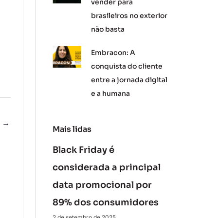
vender para
brasileiros no exterior
não basta
Embracon: A
conquista do cliente
entre a jornada digital
e a humana
e
→
Mais lidas
Black Friday é
considerada a principal
data promocional por
89% dos consumidores
2 de setembro de 2025