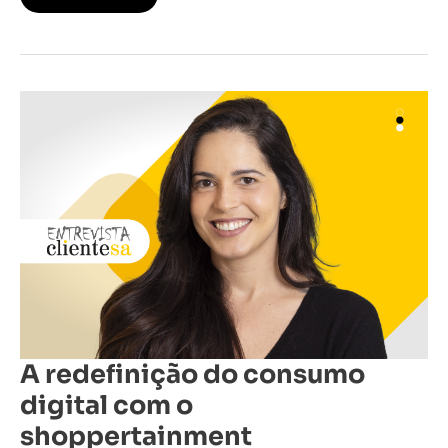
A
redefinição
do
consumo
digital
com
o
shoppertainment
A redefinição do consumo
digital com o
shoppertainment