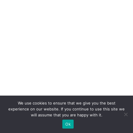
b
o
ra
d
o
r
e
n
o
cl
ie
n
We use cookies to ensure that we give you the best
t
experience on our website. If you continue to use this site we
will assume that you are happy with it.
e
Ok
O