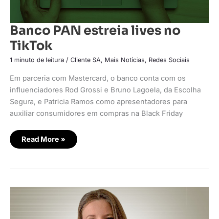
Banco PAN estreia lives no
TikTok
1 minuto de leitura
/
Cliente SA
,
Mais Notícias
,
Redes Sociais
Em parceria com Mastercard, o banco conta com os
influenciadores Rod Grossi e Bruno Lagoela, da Escolha
Segura, e Patricia Ramos como apresentadores para
auxiliar consumidores em compras na Black Friday
Read More »
Boticário
lança
plataforma
de
aceleração