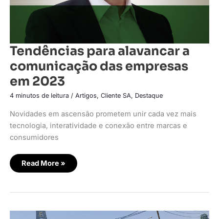
Tendências para alavancar a
comunicação das empresas
em 2023
4 minutos de leitura
/
Artigos
,
Cliente SA
,
Destaque
Novidades em ascensão prometem unir cada vez mais
tecnologia, interatividade e conexão entre marcas e
consumidores
Read More »
Citroën