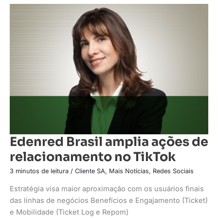
Edenred
Brasil
amplia
ações
de
relacionamento
no
TikTok
Edenred Brasil amplia ações de
relacionamento no TikTok
3 minutos de leitura
/
Cliente SA
,
Mais Notícias
,
Redes Sociais
Estratégia visa maior aproximação com os usuários finais
das linhas de negócios Benefícios e Engajamento (Ticket)
e Mobilidade (Ticket Log e Repom)