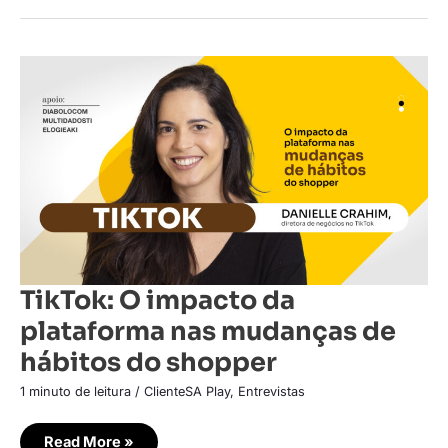
TikTok:
O
impacto
da
plataforma
nas
mudanças
de
hábitos
do
shopper
TikTok: O impacto da
plataforma nas mudanças de
hábitos do shopper
1 minuto de leitura
/
ClienteSA Play
,
Entrevistas
Read More »