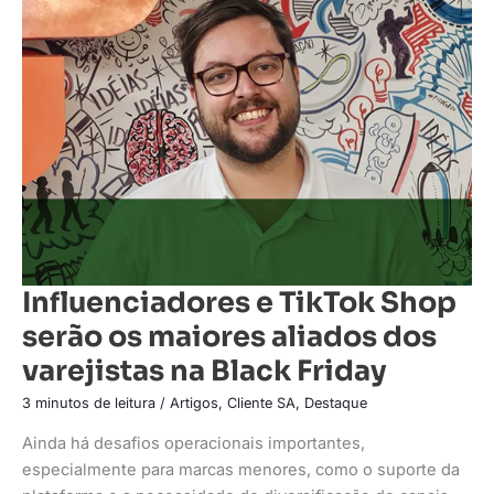
e
TikTok
Shop
serão
os
maiores
aliados
dos
varejistas
na
Black
Friday
Influenciadores e TikTok Shop
serão os maiores aliados dos
varejistas na Black Friday
3 minutos de leitura
/
Artigos
,
Cliente SA
,
Destaque
Ainda há desafios operacionais importantes,
especialmente para marcas menores, como o suporte da