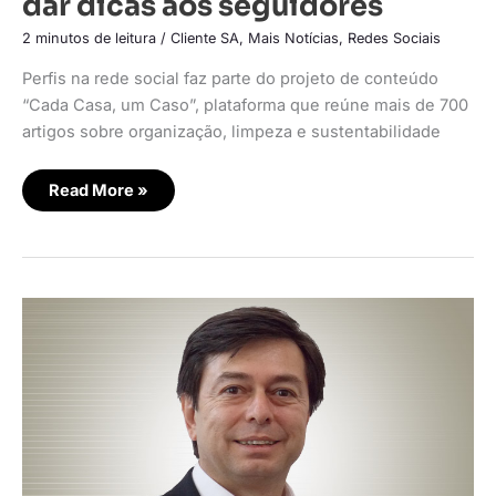
dar dicas aos seguidores
2 minutos de leitura
/
Cliente SA
,
Mais Notícias
,
Redes Sociais
Perfis na rede social faz parte do projeto de conteúdo
“Cada Casa, um Caso”, plataforma que reúne mais de 700
artigos sobre organização, limpeza e sustentabilidade
Read More »
Tendências
para
alavancar
a
comunicação
das
empresas
em
2023