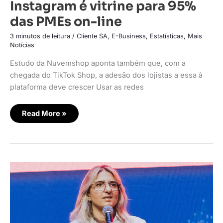
Instagram é vitrine para 95%
das PMEs on-line
3 minutos de leitura
/
Cliente SA
,
E-Business
,
Estatísticas
,
Mais
Notícias
Estudo da Nuvemshop aponta também que, com a
chegada do TikTok Shop, a adesão dos lojistas a essa à
plataforma deve crescer Usar as redes
Read More »
Ypê
utiliza
IA
no
TikTok
para
apresentar
sua
assistente