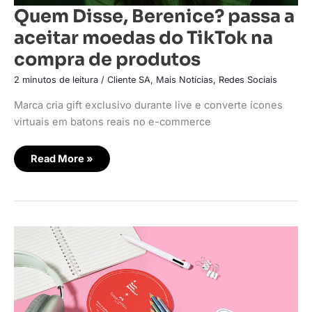
Quem Disse, Berenice? passa a
aceitar moedas do TikTok na
compra de produtos
2 minutos de leitura
/
Cliente SA
,
Mais Notícias
,
Redes Sociais
Marca cria gift exclusivo durante live e converte ícones
virtuais em batons reais no e-commerce
Read More »
Quem
Disse,
Berenice?
e
Faber-
Castell
anunciam
collab