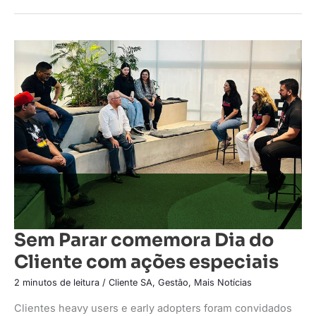
Sem
Parar
comemora
Dia
do
Cliente
com
ações
especiais
Sem Parar comemora Dia do
Cliente com ações especiais
2 minutos de leitura
/
Cliente SA
,
Gestão
,
Mais Notícias
Clientes heavy users e early adopters foram convidados