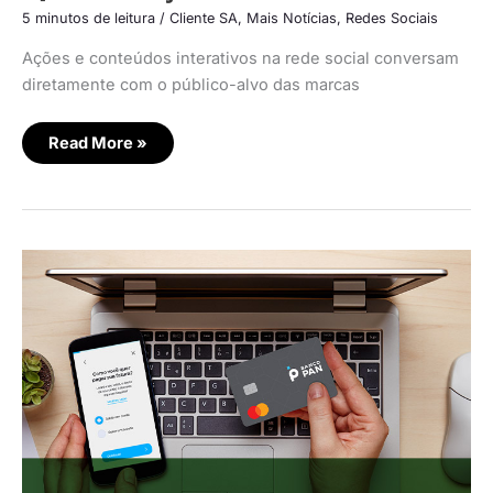
5 minutos de leitura
/
Cliente SA
,
Mais Notícias
,
Redes Sociais
Ações e conteúdos interativos na rede social conversam
diretamente com o público-alvo das marcas
Read More »
Banco
PAN
estreia
lives
no
TikTok