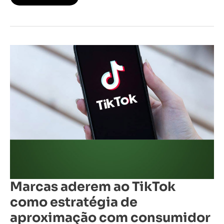
Marcas
aderem
ao
TikTok
como
estratégia
de
aproximação
com
consumidor
Marcas aderem ao TikTok
como estratégia de
aproximação com consumidor