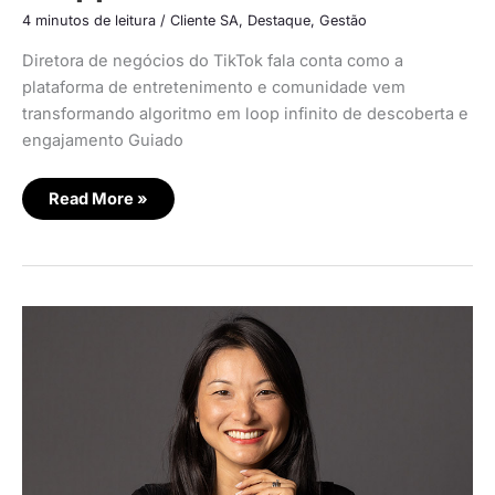
4 minutos de leitura
/
Cliente SA
,
Destaque
,
Gestão
Diretora de negócios do TikTok fala conta como a
plataforma de entretenimento e comunidade vem
transformando algoritmo em loop infinito de descoberta e
engajamento Guiado
Read More »
TikTok
influencia
84%
da
jornada
de
compra
do
público
de
alta
renda