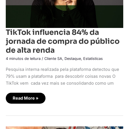
TikTok influencia 84% da
jornada de compra do público
de alta renda
4 minutos de leitura
/
Cliente SA
,
Destaque
,
Estatísticas
Pesquisa interna realizada pela plataforma detectou que
79% usam a plataforma para descobrir coisas novas O
TikTok vem cada vez mais se consolidando como um
Read More »
Influenciadores