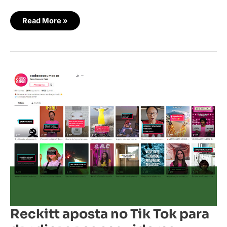
Read More »
Reckitt
aposta
no
Tik
Tok
para
dar
dicas
aos
seguidores
Reckitt aposta no Tik Tok para