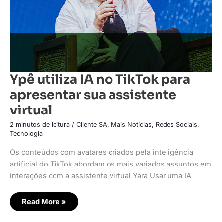
virtual
Ypê utiliza IA no TikTok para
apresentar sua assistente
virtual
2 minutos de leitura
/
Cliente SA
,
Mais Notícias
,
Redes Sociais
,
Tecnologia
Os conteúdos com avatares criados pela inteligência
artificial do TikTok abordam os mais variados assuntos em
interações com a assistente virtual Yara Usar uma IA
Read More »