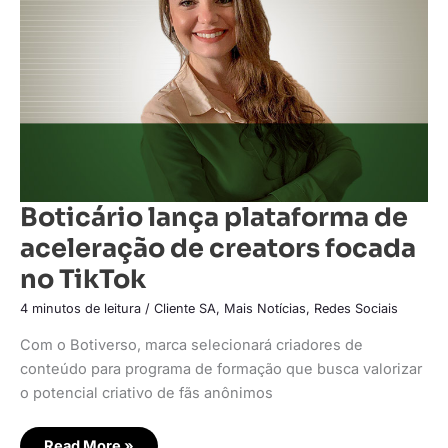
de
creators
focada
no
TikTok
Boticário lança plataforma de
aceleração de creators focada
no TikTok
4 minutos de leitura
/
Cliente SA
,
Mais Notícias
,
Redes Sociais
Com o Botiverso, marca selecionará criadores de
conteúdo para programa de formação que busca valorizar
o potencial criativo de fãs anônimos
Read More »