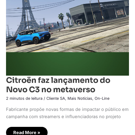
faz
lançamento
do
Novo
C3
no
metaverso
Citroën faz lançamento do
Novo C3 no metaverso
2 minutos de leitura
/
Cliente SA
,
Mais Notícias
,
On-Line
Fabricante propõe novas formas de impactar o público em
campanha com streamers e influenciadoras no projeto
Read More »