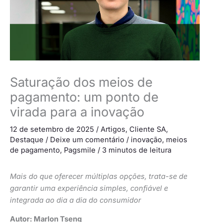
Saturação dos meios de
pagamento: um ponto de
virada para a inovação
12 de setembro de 2025
/
Artigos
,
Cliente SA
,
Destaque
/
Deixe um comentário
/
inovação
,
meios
de pagamento
,
Pagsmile
/
3 minutos de leitura
Mais do que oferecer múltiplas opções, trata-se de
garantir uma experiência simples, confiável e
integrada ao dia a dia do consumidor
Autor: Marlon Tseng