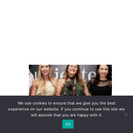
d
e
m
il
h
a
s
T
e
m
p
o
We use cookies to ensure that we give you the best
experience on our website. If you continue to use this site we
c
will assume that you are happy with it.
o
Ok
n